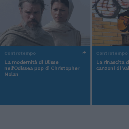
Controtempo
Controtempo
La modernità di Ulisse
La rinascita 
nell'Odissea pop di Christopher
canzoni di Va
Nolan