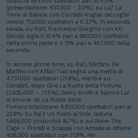
totalizza 593.000 spettatori pari al 4.5%
(presentazione: 637.000 - 3.0%); su La7 La
Torre di Babele con Corrado Augias raccoglie
invece 712.000 spettatori e il 3.7%. In seconda
serata, su Rai1, Francesco Giorgino con XXI
Secolo sigla il 10.4% pari a 993.000 spettatori
nella prima parte e il 7.1% pari a 407.000 nella
seconda.
In access prime time, su Rai1, Stefano De
Martino con Affari Tuoi segna una media di
4.731.000 spettatori (21.8%), mentre su
Canale5, dopo Gira La Ruota della Fortuna
(3.625.000 – 17.5%), Gerry Scotti e Samira Lui
al timone de La Ruota della
Fortuna totalizzano 4.931.000 spettatori pari al
22.9%. Su Rai3 Un Posto al Sole raduna
1.466.000 irriducibili (6.7%) e sul Nove The
Cage – Prendi e Scappa con Amadeus ottiene
406.000 spettatori con l'1.9%. Per