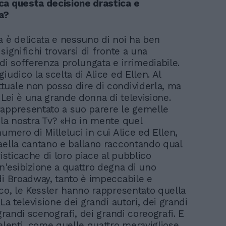
a questa decisione drastica e
a?
a è delicata e nessuno di noi ha ben
significhi trovarsi di fronte a una
di sofferenza prolungata e irrimediabile.
iudico la scelta di Alice ed Ellen. Al
uale non posso dire di condividerla, ma
» Lei è una grande donna di televisione.
appresentato a suo parere le gemelle
 la nostra Tv? «Ho in mente quel
umero di Milleluci in cui Alice ed Ellen,
aella cantano e ballano raccontando qual
risticache di loro piace al pubblico
n'esibizione a quattro degna di uno
di Broadway, tanto è impeccabile e
cco, le Kessler hanno rappresentato quella
 La televisione dei grandi autori, dei grandi
 grandi scenografi, dei grandi coreografi. E
talenti, come quelle quattro meravigliose