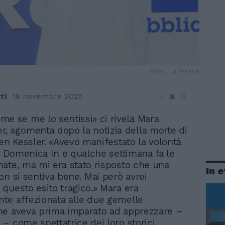
Foto: La Presse
a
a
ti
18 novembre 2025
a
ome se me lo sentissi» ci rivela Mara
er, sgomenta dopo la notizia della morte di
len Kessler. «Avevo manifestato la volontà
 a Domenica In e qualche settimana fa le
ate, ma mi era stato risposto che una
In 
on si sentiva bene. Mai però avrei
questo esito tragico.» Mara era
te affezionata alle due gemelle
he aveva prima imparato ad apprezzare –
– come spettatrice dei loro storici