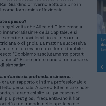
ai, Giardino d'inverno e Studio Uno in
oi come loro amica affezionata.
vate spesso?
o ogni volta che Alice ed Ellen erano a
 innamoratissime della Capitale, e si
a scoprire nuovi locali in cui cenare a
Le
riciana o di gricia. La mattina successiva
da
Rudy Giuliani a Come States?
vano e mi dicevano con il loro adorabile
Le
Trump, Meloni e la strategia
esco: "Dobbiamo assolutamente portarti
americana
torantino!". Erano più romane di un romano.
di simpatia».
a un'amicizia profonda e sincera...
ro era un rapporto di stima professionale e
ffetto personale. Alice ed Ellen erano note
mondo, si erano esibite sui palcoscenici
li più prestigiosi, frequentavano il fior
 società e del mondo dello spettacolo e