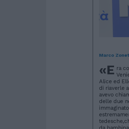
Marco Zonet
«E
ra c
Veni
Alice ed El
di riaverle
avevo chiam
delle due n
immaginato 
estremamen
tedesche,c
da bambina 