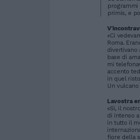
programmi R
primis, e p
V'incontra
«Ci vedevam
Roma. Erano
divertivano 
base di amat
mi telefona
accento ted
in quel ris
Un vulcano 
Lavostra er
«Sì, il nost
di intenso a
in tutto il 
internaziona
fiore della