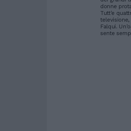
donne prota
Tutt'e quat
televisione,
Falqui. Un'o
sente sempr