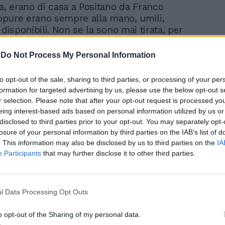
ra, erano di casa a Positano da Franco
 eppure erano sempre alla mano, umili,
 disponibili. Non se la sono mai tirata, per
ole semplici, ed erano dotate di una
utoironia che le rendeva irresistibili. Erano
-
Do Not Process My Personal Information
 professioniste, precise come un orologio
ò che facevano, eppure non si prendevano
to opt-out of the sale, sharing to third parties, or processing of your per
sul serio. Erano un'ispirazione per me, un
formation for targeted advertising by us, please use the below opt-out s
ui rifarmi.Mi mancheranno moltissimo».
r selection. Please note that after your opt-out request is processed y
eing interest-based ads based on personal information utilized by us or
disclosed to third parties prior to your opt-out. You may separately opt-
 loro ospitate a Domenica In si percepisce
losure of your personal information by third parties on the IAB’s list of
omplicità fra di voi...
. This information may also be disclosed by us to third parties on the
IA
Participants
that may further disclose it to other third parties.
o per me le avrei avute ogni domenica in
e. Da anni abitavano lontano, a Gruenwald
aco, ma facevo di tutto per averle ospiti
l Data Processing Opt Outs
ubblico italiano le amava ancora come ai
a-da-um-pa e l'ascolto s'impennava
o opt-out of the Sharing of my personal data.