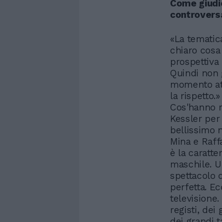
Come giudic
controvers
«La tematic
chiaro cosa 
prospettiva 
Quindi non g
momento att
la rispetto.
Cos'hanno r
Kessler per
bellissimo n
Mina e Raff
è la caratte
maschile. U
spettacolo 
perfetta. E
televisione.
registi, dei
dei grandi 