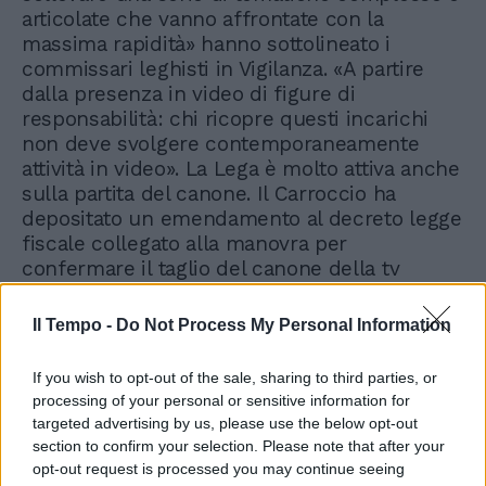
articolate che vanno affrontate con la
massima rapidità» hanno sottolineato i
commissari leghisti in Vigilanza. «A partire
dalla presenza in video di figure di
responsabilità: chi ricopre questi incarichi
non deve svolgere contemporaneamente
attività in video». La Lega è molto attiva anche
sulla partita del canone. Il Carroccio ha
depositato un emendamento al decreto legge
fiscale collegato alla manovra per
confermare il taglio del canone della tv
pubblica da 90 a 70 euro come previsto dalla
scorsa legge di bilancio.
Il Tempo -
Do Not Process My Personal Information
If you wish to opt-out of the sale, sharing to third parties, or
processing of your personal or sensitive information for
targeted advertising by us, please use the below opt-out
section to confirm your selection. Please note that after your
opt-out request is processed you may continue seeing