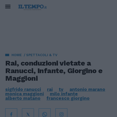
HOME
SPETTACOLI & TV
Rai, conduzioni vietate a
Ranucci, Infante, Giorgino e
Maggioni
sigfrido ranucci
rai
tv
antonio marano
monica maggioni
milo infante
alberto matano
francesco giorgino