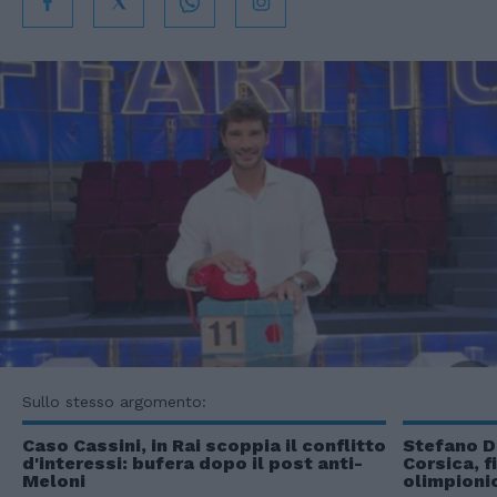
Sullo stesso argomento:
Caso Cassini, in Rai scoppia il conflitto
Stefano De
d'interessi: bufera dopo il post anti-
Corsica, f
Meloni
olimpioni