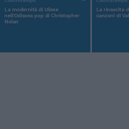
Controtempo
Controtempo
La modernità di Ulisse
La rinascita 
nell'Odissea pop di Christopher
canzoni di Va
Nolan