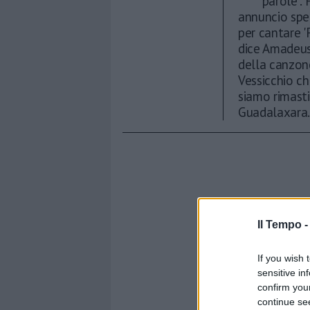
parole". 
annuncio spec
per cantare 'F
dice Amadeus 
della canzone
Vessicchio ch
siamo rimasti 
Guadalaxara
Il Tempo 
If you wish 
sensitive in
confirm you
continue se