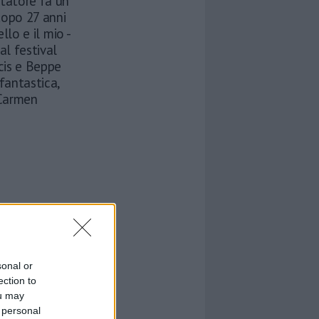
ntatore fa un
dopo 27 anni
ello e il mio -
al festival
icis e Beppe
 fantastica,
i Carmen
sonal or
ection to
ou may
 personal