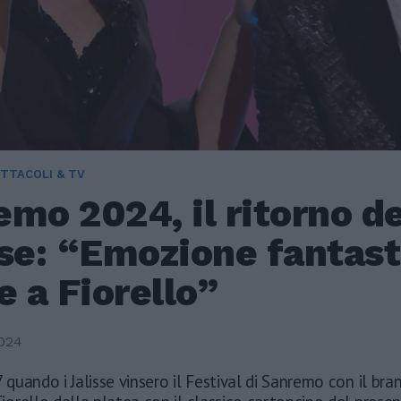
TTACOLI & TV
mo 2024, il ritorno de
se: “Emozione fantast
e a Fiorello”
2024
7 quando i Jalisse vinsero il Festival di Sanremo con il bran