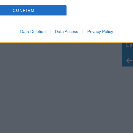
CONFIRM
Data Deletion
Data Access
Privacy Policy
Le
Rudy Giuliani a Come States?
da
Trump, Meloni e la strategia
Le
americana