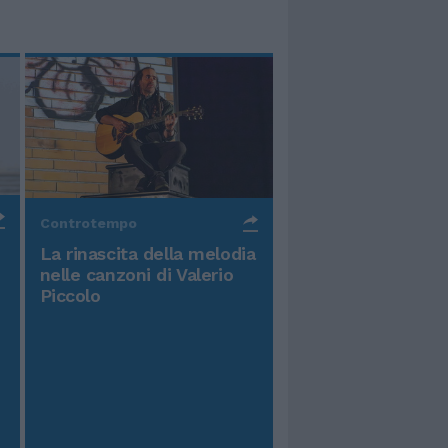
Controtempo
La rinascita della melodia
nelle canzoni di Valerio
Piccolo