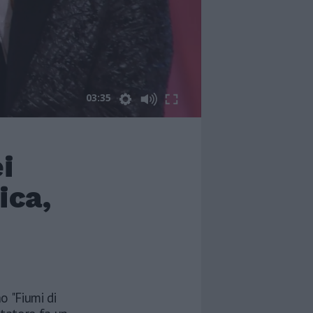
03:35
i
ica,
o "Fiumi di