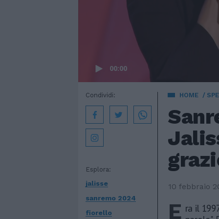
00:00
Condividi:
HOME
SPE
Sanre
Jalis
grazi
Esplora:
jalisse
10 febbraio 
sanremo 2024
E
ra il 199
fiorello