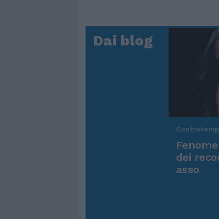
Dai blog
Controtem
Fenomen
dei reco
asso