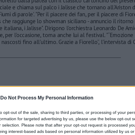
Fiorello dalla platea con il classico cartoncino del prese
iale e chiama sul palco i Jalisse che tornano all'Ariston 
iumi di parole'. "Per il piacere dei fan, per il piacere di Fior
che raggiunge lo showman siciliano - annuncio il ritorno 
 italiana, i Jalisse". Dirigono l'orchiestra Leonardo De Am
e, per l'occasione, torna anche lui al festival. "“Emozione
nascosti fino all'ultimo. Grazie a Fiorello”, l'intervista d
.
-
Do Not Process My Personal Information
to opt-out of the sale, sharing to third parties, or processing of your per
formation for targeted advertising by us, please use the below opt-out s
r selection. Please note that after your opt-out request is processed y
eing interest-based ads based on personal information utilized by us or