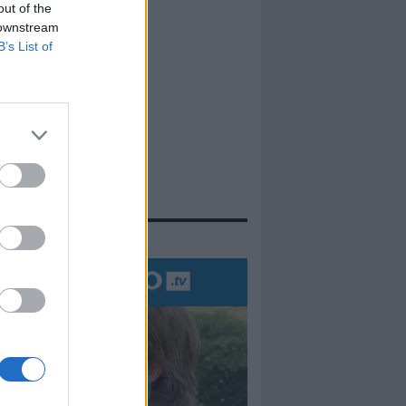
out of the
 downstream
B’s List of
evidenza