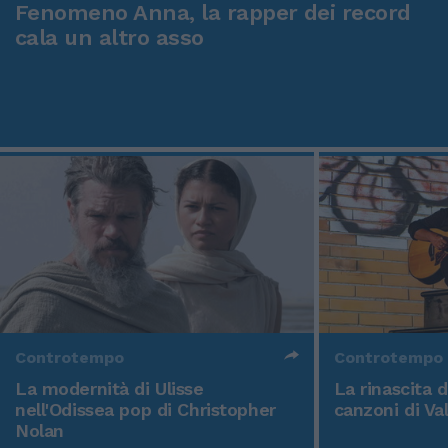
Fenomeno Anna, la rapper dei record
cala un altro asso
Controtempo
Controtempo
La modernità di Ulisse
La rinascita 
nell'Odissea pop di Christopher
canzoni di Va
Nolan