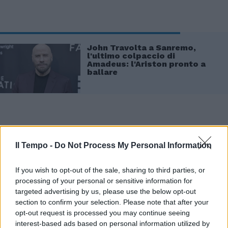
John Travolta a Sanremo,
l'ultimo colpaccio di
Amadeus: l'Ariston pronto a
ballare
Il Tempo -
Do Not Process My Personal Information
In «Check-in», una delle canzoni del nuovo
disco, il cantautore dice: «Volevo andare più a
If you wish to opt-out of the sale, sharing to third parties, or
fondo, scrivere di questo mondo, ma alla fine
processing of your personal or sensitive information for
è ridotto ad un uomo che cerca la promo».
targeted advertising by us, please use the below opt-out
Una critica al mercato musicale? «Non credo
section to confirm your selection. Please note that after your
molto ai limiti del mercato musicale italiano.
opt-out request is processed you may continue seeing
Quando ero molto giovane acquistavo delle
interest-based ads based on personal information utilized by