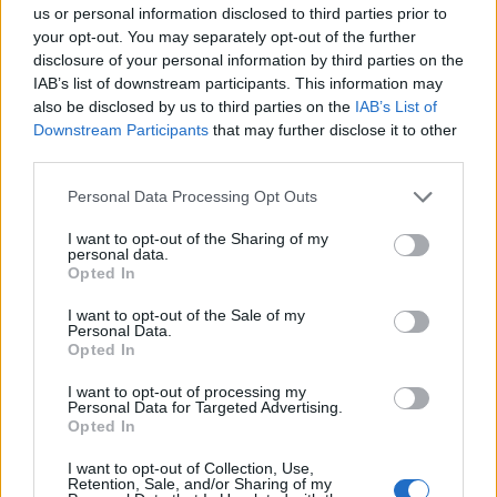
cassette negli Autogrill e c'era una vasta
us or personal information disclosed to third parties prior to
scelta di musica neomelodica. Mi sono
your opt-out. You may separately opt-out of the further
innamorato di questo genere, della modalità
disclosure of your personal information by third parties on the
IAB’s list of downstream participants. This information may
di racconto di cose crude, quotidiane. Io
also be disclosed by us to third parties on the
IAB’s List of
pensavo impossibile che potesse essere
Downstream Participants
that may further disclose it to other
ascoltata in tutta Italia ed è successo». Non si
third parties.
abbandona alla foga della narrazione, ma
Dargen è schietto: «Sono fatto per scrivere.
Personal Data Processing Opt Outs
Ho iniziato alle elementari, con la maestra
Angela. Ci ho preso la mano o forse la mano
I want to opt-out of the Sharing of my
personal data.
ha iniziato a prendere me. La scrittura ti
Opted In
permette di risolvere senza sapere che cosa»,
conclude. I banchi di scuola, la certezza del
I want to opt-out of the Sale of my
Personal Data.
domani.
Opted In
I want to opt-out of processing my
Personal Data for Targeted Advertising.
Opted In
I want to opt-out of Collection, Use,
Retention, Sale, and/or Sharing of my