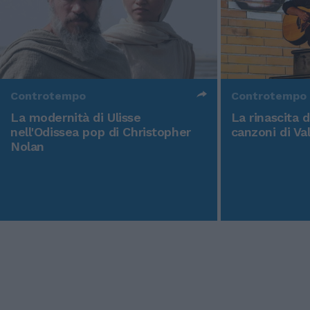
Controtempo
Controtempo
La modernità di Ulisse
La rinascita 
nell'Odissea pop di Christopher
canzoni di Va
Nolan