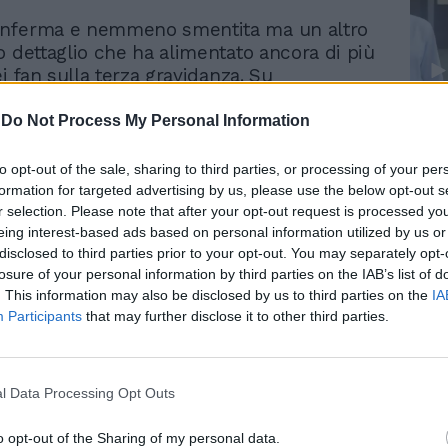
nferma e nemmeno smentita ma un altro
o dettaglio che ha alimentato ancora di più
ei fan sulla terza gravidanza. Su
l commento di un follower: “Aspetti un
?” la conduttrice argentina ha
-
Do Not Process My Personal Information
Le
”. Un cuoricino che ha scatenato il
da
Rudy Giuliani a Come States?
Le
lla possibile dolce attesa.
to opt-out of the sale, sharing to third parties, or processing of your per
Trump, Meloni e la strategia
formation for targeted advertising by us, please use the below opt-out s
americana
r selection. Please note that after your opt-out request is processed y
eing interest-based ads based on personal information utilized by us or
disclosed to third parties prior to your opt-out. You may separately opt-
losure of your personal information by third parties on the IAB’s list of
. This information may also be disclosed by us to third parties on the
IA
Participants
that may further disclose it to other third parties.
l Data Processing Opt Outs
o opt-out of the Sharing of my personal data.