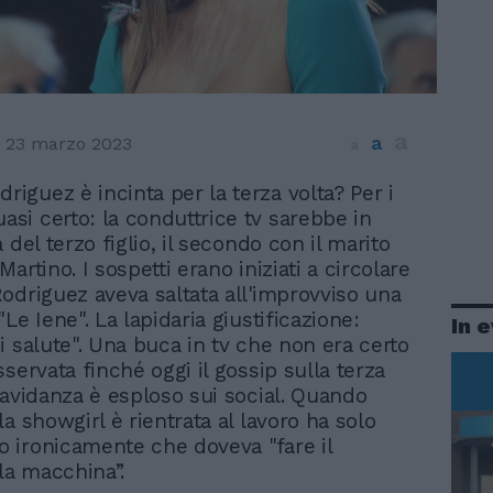
a
a
23 marzo 2023
a
driguez è incinta per la terza volta? Per i
uasi certo: la conduttrice tv sarebbe in
 del terzo figlio, il secondo con il marito
artino. I sospetti erano iniziati a circolare
odriguez aveva saltata all'improvviso una
Le Iene". La lapidaria giustificazione:
In 
i salute". Una buca in tv che non era certo
servata finché oggi il gossip sulla terza
ravidanza è esploso sui social. Quando
a showgirl è rientrata al lavoro ha solo
ironicamente che doveva "fare il
lla macchina”.