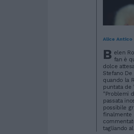
Alice Antico
B
elen Ro
fan è q
dolce attesa
Stefano De M
quando la R
puntata de "
"Problemi d
passata inos
possibile g
finalmente l
commentato 
tagliando a