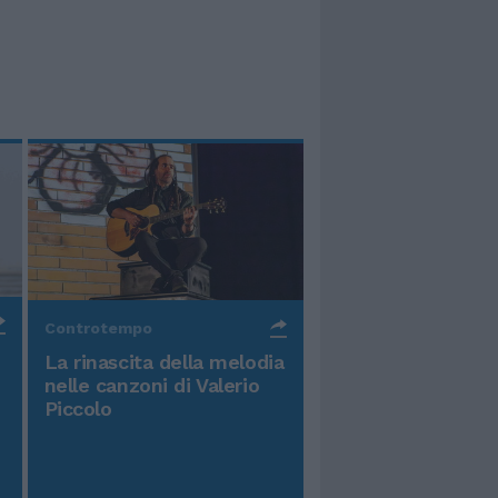
Controtempo
La rinascita della melodia
nelle canzoni di Valerio
Piccolo