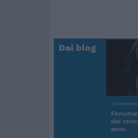
Dai blog
Controtem
Fenomen
dei reco
asso