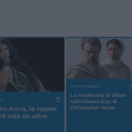
Controtempo
La modernità di Ulisse
po
nell'Odissea pop di
Christopher Nolan
o Anna, la rapper
rd cala un altro