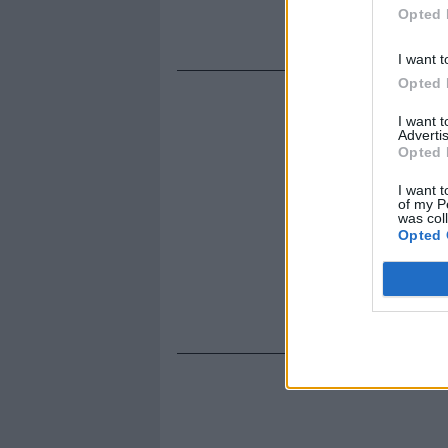
Opted 
I want t
Opted 
I want 
Advertis
Opted 
I want t
of my P
was col
Opted 