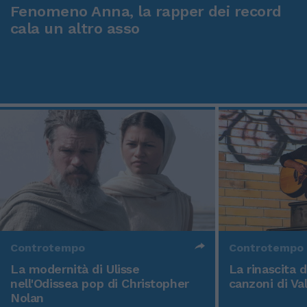
Fenomeno Anna, la rapper dei record
cala un altro asso
Controtempo
Controtempo
La modernità di Ulisse
La rinascita 
nell'Odissea pop di Christopher
canzoni di Va
Nolan