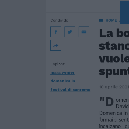
Condividi:
HOME
SPE
La b
stanc
vuole
Esplora:
spun
mara venier
domenica in
18 aprile 202
festival di sanremo
"D
omeni
David
Domenica In i
"ormai si sen
incalzano i d