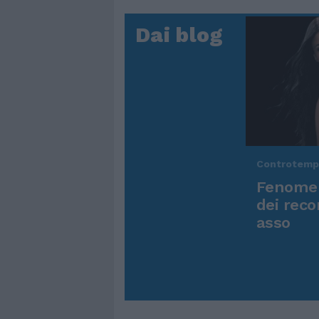
Dai blog
Controtem
Fenomen
dei reco
asso