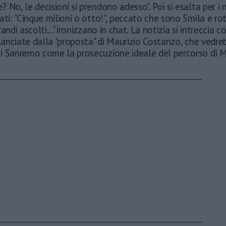
 No, le decisioni si prendono adesso". Poi si esalta per i 
ati: "Cinque milioni o otto!", peccato che sono 5mila e rott
andi ascolti..." ironizzano in chat. La notizia si intreccia c
 lanciate dalla "proposta" di Maurizio Costanzo, che vedre
i Sanremo come la prosecuzione ideale del percorso di M