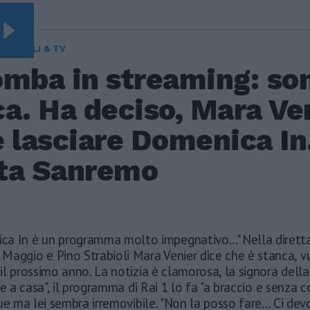
TTACOLI & TV
omba in streaming: so
a. Ha deciso, Mara Ve
 lasciare Domenica In
ta Sanremo
1
ca In è un programma molto impegnativo..." Nella diretta
 Maggio e Pino Strabioli Mara Venier dice che è stanca, v
l prossimo anno. La notizia è clamorosa, la signora dell
te a casa", il programma di Rai 1 lo fa "a braccio e senza c
ue ma lei sembra irremovibile. "Non la posso fare... Ci dev