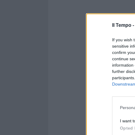
Il Tempo 
If you wish 
sensitive in
confirm you
continue se
information 
further disc
participants
Downstream 
Persona
I want t
Opted 