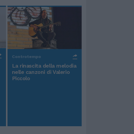
Controtempo
La rinascita della melodia
nelle canzoni di Valerio
Piccolo