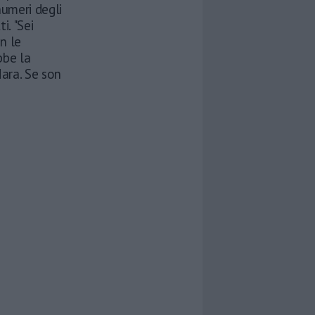
numeri degli
i. "Sei
on le
bbe la
ara. Se son