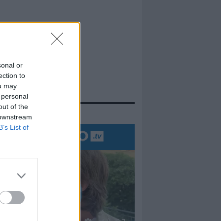
sonal or
ection to
ou may
 personal
out of the
evidenza
 downstream
B’s List of