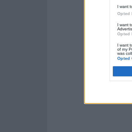
I want t
Opted 
I want 
Advertis
Opted 
I want t
of my P
was col
Opted 