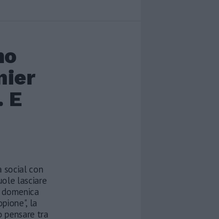
no
nier
. E
 social con
uole lasciare
a domenica
opione", la
o pensare tra