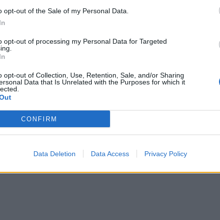
o opt-out of the Sale of my Personal Data.
In
Le
to opt-out of processing my Personal Data for Targeted
Rudy Giuliani a Come States?
da
ing.
Trump, Meloni e la strategia
Le
In
americana
o opt-out of Collection, Use, Retention, Sale, and/or Sharing
ersonal Data that Is Unrelated with the Purposes for which it
lected.
Out
CONFIRM
Data Deletion
Data Access
Privacy Policy