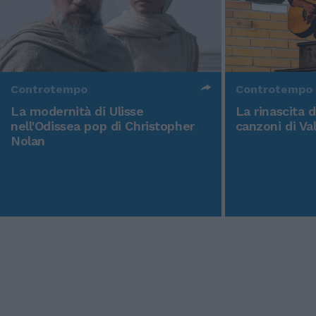
Controtempo
Controtempo
La modernità di Ulisse
La rinascita 
nell'Odissea pop di Christopher
canzoni di Va
Nolan