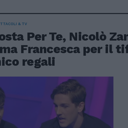
TTACOLI & TV
osta Per Te, Nicolò Za
a Francesca per il ti
ico regali