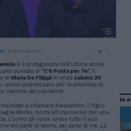
a
a
io
31 gennaio 2021
a
aniolo
è il protagonista dell’ultima storia
uarta puntata di “
C’è Posta per Te
”, il
w di
Maria De Filippi
in onda
sabato 30
a i social polemizzano per la presenza di
la mamma del calciatore.
In 
 mandato a chiamare Alessandro, il figlio
pagna Monia, morta all’improvviso per una
ia. L’uomo gli vuole urlare tutto il suo
he eri parte di Monia, sei parte di me. La