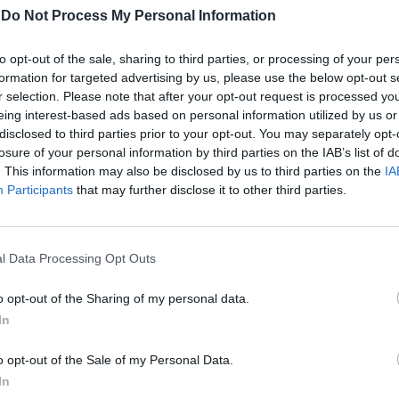
rpresa a due persone tanto meravigliose”.
-
Do Not Process My Personal Information
iccia un po’ con i regali, per fortuna c’è la
to opt-out of the sale, sharing to third parties, or processing of your per
consegna a Maurizio una cifra per
formation for targeted advertising by us, please use the below opt-out s
r selection. Please note that after your opt-out request is processed y
n po’ di serenità. Il colpo di scena lo
eing interest-based ads based on personal information utilized by us or
ia De Filippi che chiama a sé Alessandro e
disclosed to third parties prior to your opt-out. You may separately opt-
etto scrive la vera somma donata: “Ci tengo
losure of your personal information by third parties on the IAB’s list of
re che non sono io, sono proprio loro a
. This information may also be disclosed by us to third parties on the
IA
o tanti”. I social sono incantati dal
Participants
that may further disclose it to other third parties.
Alessandro (
in 10 minuti hanno trovato il
tagram e scoperto che è fidanzato, nda
),
 dalla presenza della mamma di Nicolò
l Data Processing Opt Outs
n capisco perché sia lì”, “Ma cosa
Perché è in studio?!”, “E’ venuta per
o opt-out of the Sharing of my personal data.
che il figlio non metta incinta nessuno
In
inte”, “Non i più adatti a parlare di
o opt-out of the Sale of my Personal Data.
In