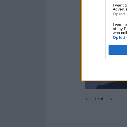
I want 
Advertis
Opted 
I want t
of my P
was col
Opted 
1 / 6