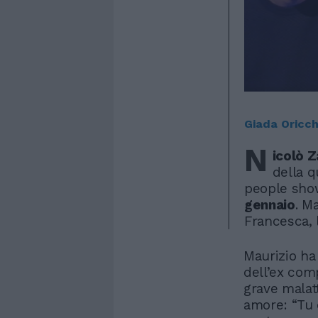
Giada Oricch
N
icolò Z
della q
people sho
gennaio
. M
Francesca, 
Maurizio ha
dell’ex com
grave malatt
amore: “Tu c