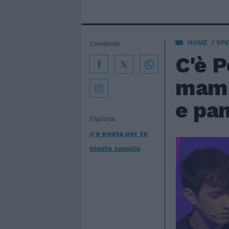
HOME
SPE
Condividi:
C'è P
mamm
e pan
Esplora:
c'e posta per te
nicolo zaniolo