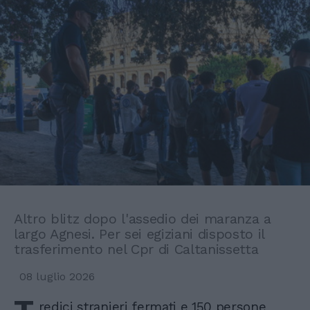
Altro blitz dopo l'assedio dei maranza a
largo Agnesi. Per sei egiziani disposto il
trasferimento nel Cpr di Caltanissetta
08 luglio 2026
redici stranieri fermati e 150 persone