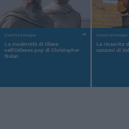
Controtempo
Controtempo
La modernità di Ulisse
La rinascita 
nell'Odissea pop di Christopher
canzoni di Va
Nolan