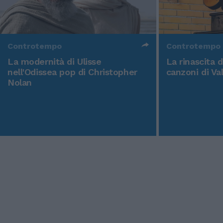
Controtempo
Controtempo
La modernità di Ulisse
La rinascita 
nell'Odissea pop di Christopher
canzoni di Va
Nolan