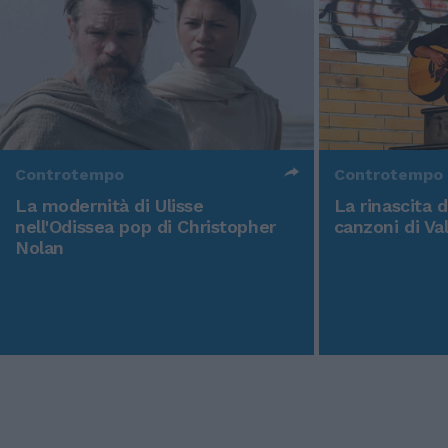
Controtempo
Controtempo
La modernità di Ulisse
La rinascita 
nell'Odissea pop di Christopher
canzoni di Va
Nolan