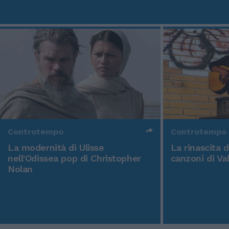
Controtempo
Controtempo
La modernità di Ulisse
La rinascita 
nell'Odissea pop di Christopher
canzoni di Va
Nolan