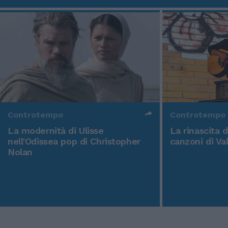
Controtempo
Controtempo
La modernità di Ulisse
La rinascita 
nell'Odissea pop di Christopher
canzoni di Va
Nolan