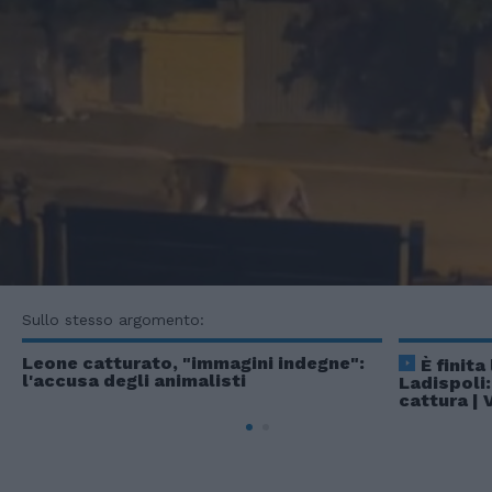
Sullo stesso argomento:
Leone catturato, "immagini indegne":
È finita
l'accusa degli animalisti
Ladispoli:
cattura | 