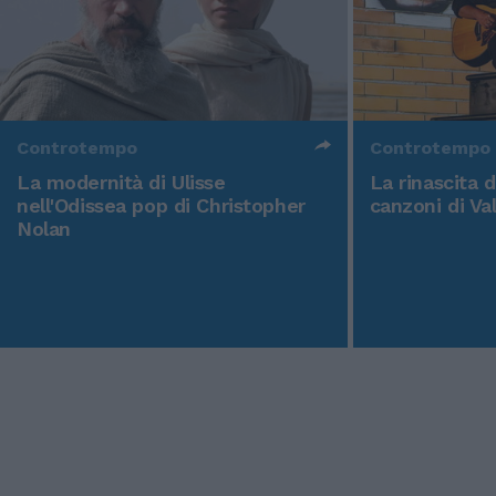
Controtempo
Controtempo
La modernità di Ulisse
La rinascita 
nell'Odissea pop di Christopher
canzoni di Va
Nolan