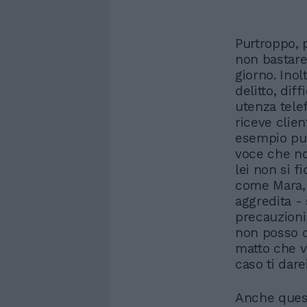
Purtroppo, 
non bastare
giorno. Ino
delitto, dif
utenza tele
riceve clie
esempio pun
voce che no
lei non si f
come Mara, 
aggredita -
precauzioni 
non posso di
matto che v
caso ti dare
Anche quest