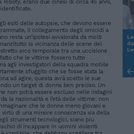
a Riboty, erano due cinesi di circa 45 anni,
identificate.
gli esiti delle autopsie, che devono essere
rammate, il collegamento degli omicidi a
no resta un’ipotesi avvalorata da molti
Le
da
nanzitutto la vicinanza delle scene del
Rudy Giuliani a Come States?
Le
ristretto arco temporale tra una uccisione
Trump, Meloni e la strategia
l fatto che le vittime fossero tutte
americana
ma agli investigatori della squadra mobile
rtamente sfuggito che se fosse stata la
ona ad agire, questa avrà scelto le sue
ondo un target di donna ben preciso. Un
e non potrà essere escluso nelle indagini
rda la nazionalità e l’età delle vittime: non
 immaginare che le donne meno giovani e
n virtù di una minore conoscenza sia della
egli strumenti tecnologici, siano più
ischio di incappare in uomini violenti.
, è credibile, che debbano scegliere tra