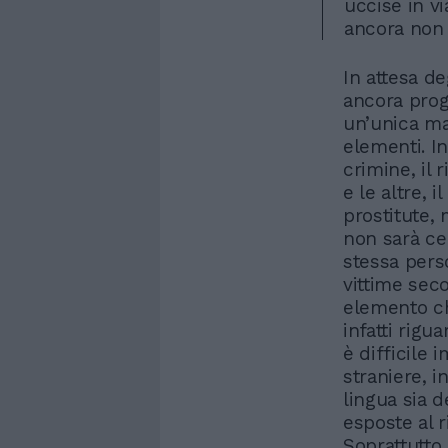
uccise in vi
ancora non 
In attesa de
ancora prog
un’unica ma
elementi. In
crimine, il 
e le altre, i
prostitute, 
non sarà ce
stessa pers
vittime sec
elemento ch
infatti rigua
è difficile
straniere, i
lingua sia d
esposte al r
Soprattutto