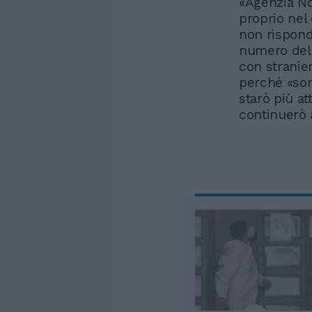
«Agenzia Nov
proprio nel
non rispond
numero del 
con stranier
perché «son
starò più at
continuerò 