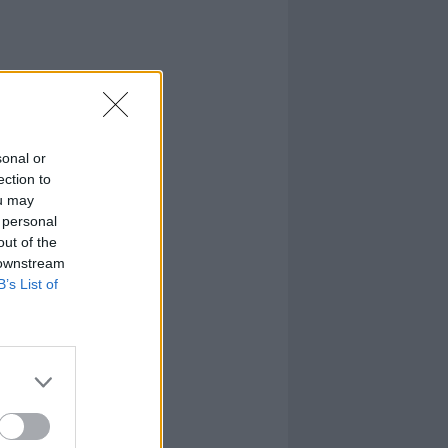
sonal or
ection to
ou may
 personal
out of the
 downstream
B’s List of