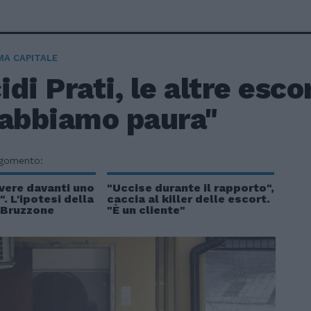
A CAPITALE
di Prati, le altre esc
 abbiamo paura"
rgomento:
ere davanti uno
"Uccise durante il rapporto",
". L'ipotesi della
caccia al killer delle escort.
 Bruzzone
"È un cliente"