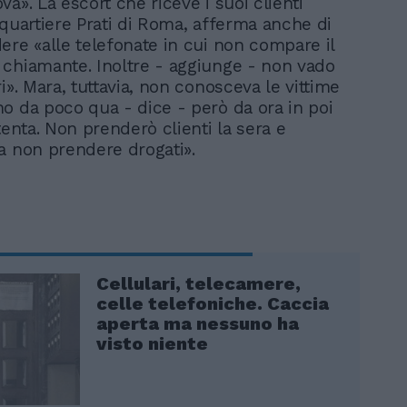
a». La escort che riceve i suoi clienti
 quartiere Prati di Roma, afferma anche di
ere «alle telefonate in cui non compare il
chiamante. Inoltre - aggiunge - non vado
i». Mara, tuttavia, non conosceva le vittime
o da poco qua - dice - però da ora in poi
tenta. Non prenderò clienti la sera e
a non prendere drogati».
Cellulari, telecamere,
celle telefoniche. Caccia
aperta ma nessuno ha
visto niente