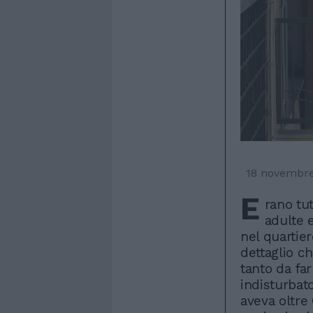
18 novembr
E
rano tu
adulte 
nel quartier
dettaglio c
tanto da far
indisturbato
aveva oltre