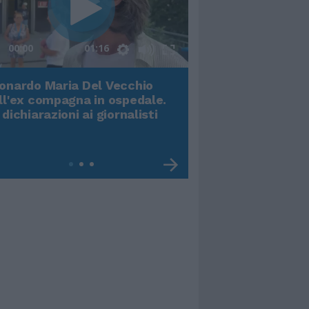
00:00
01:16
onardo Maria Del Vecchio
Terremoto, viene g
ll'ex compagna in ospedale.
video impressiona
 dichiarazioni ai giornalisti