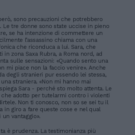
però, sono precauzioni che potrebbero
. Le tre donne sono state uccise in pieno
ltre, se ha intenzione di commettere un
ficilmente l’assassino chiama con una
fonica che riconduca a lui. Sara, che
nti in zona Saxa Rubra, a Roma nord, ad
ta sulle sensazioni: «Quando sento una
n mi piace non la faccio venire». Anche
ida degli stranieri pur essendo lei stessa,
una straniera. «Non mi hanno mai
 spiega Sara - perché sto molto attenta. Le
che adotto per tutelarmi contro i violenti
rtele. Non ti conosco, non so se sei tu il
a in giro a fare queste cose e nel qual
i un vantaggio».
a è prudenza. La testimonianza più