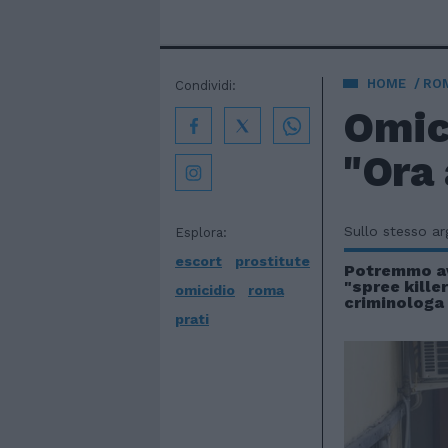
HOME
ROM
Condividi:
Omici
"Ora
Sullo stesso a
Esplora:
escort
prostitute
Potremmo av
"spree killer
omicidio
roma
criminologa
prati