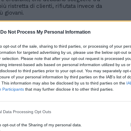
iù ristretta di clienti, rifiutata invece da
ù giovani.
-
Do Not Process My Personal Information
to opt-out of the sale, sharing to third parties, or processing of your per
formation for targeted advertising by us, please use the below opt-out s
Caccia al killer delle
r selection. Please note that after your opt-out request is processed y
prostitute di Prati. "È un
eing interest-based ads based on personal information utilized by us or
cliente abituale"
disclosed to third parties prior to your opt-out. You may separately opt-
losure of your personal information by third parties on the IAB’s list of
. This information may also be disclosed by us to third parties on the
IA
Participants
that may further disclose it to other third parties.
l Data Processing Opt Outs
omento le indagini sono concentrate
nte sul contatto che l’assassino deve aver
o opt-out of the Sharing of my personal data.
 vittime. Si stanno infatti setacciando