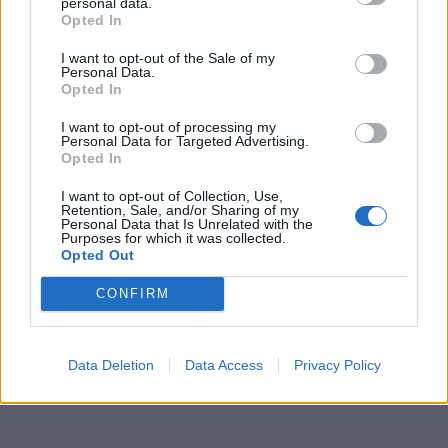
personal data.
Opted In
I want to opt-out of the Sale of my
Personal Data.
Opted In
I want to opt-out of processing my
Personal Data for Targeted Advertising.
Opted In
00:00
01:16
I want to opt-out of Collection, Use,
Retention, Sale, and/or Sharing of my
Personal Data that Is Unrelated with the
Purposes for which it was collected.
Leonardo Maria Del Vecchio dall'ex compagna
Opted Out
in ospedale. Le dichiarazioni ai giornalisti
CONFIRM
Data Deletion
Data Access
Privacy Policy