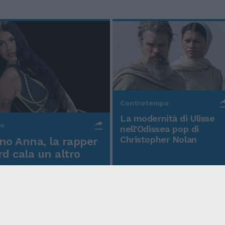
Controtempo
La modernità di Ulisse
po
nell'Odissea pop di
Christopher Nolan
o Anna, la rapper
rd cala un altro