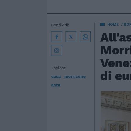
HOME
ROM
Condividi:
All'a
Morri
Venez
Esplora:
di eu
casa
morricone
asta