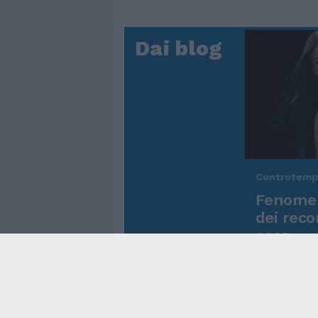
Dai blog
Controtem
Fenomen
dei reco
asso