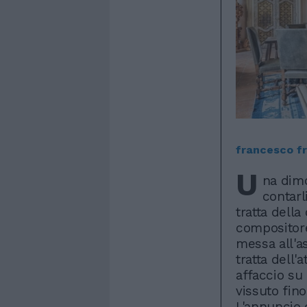
francesco fr
U
na dim
contarl
tratta della
compositore
messa all'as
tratta dell'
affaccio su
vissuto fino
L'annuncio 