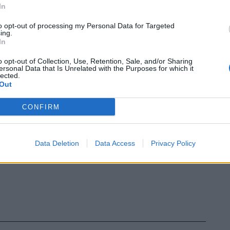
iano, invece, altri 4 saloni e un terrazzo
In
oramica sull'Altare della Patria.
to opt-out of processing my Personal Data for Targeted
ing.
In
o opt-out of Collection, Use, Retention, Sale, and/or Sharing
ersonal Data that Is Unrelated with the Purposes for which it
lected.
Out
CONFIRM
Data Deletion
Data Access
Privacy Policy