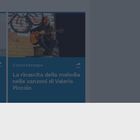
Controtempo
La rinascita della melodia
nelle canzoni di Valerio
Piccolo