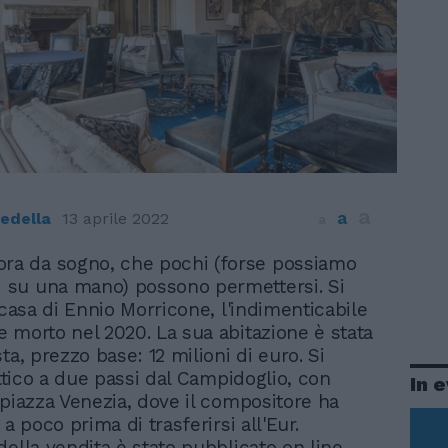
a
a
edella
13 aprile 2022
a
ora da sogno, che pochi (forse possiamo
i su una mano) possono permettersi. Si
 casa di Ennio Morricone, l'indimenticabile
 morto nel 2020. La sua abitazione è stata
ta, prezzo base: 12 milioni di euro. Si
attico a due passi dal Campidoglio, con
In 
 piazza Venezia, dove il compositore ha
 a poco prima di trasferirsi all'Eur.
della vendita è stato pubblicato on line