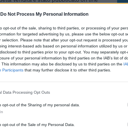
'aste Christie's.
-
Do Not Process My Personal Information
 International Real Estate Roma Exclusive -
ll'annuncio della casa d'aste londinese -
to opt-out of the sale, sharing to third parties, or processing of your per
vendita in uno dei punti più panoramici
formation for targeted advertising by us, please use the below opt-out s
storico di Roma, a pochi passi da piazza
r selection. Please note that after your opt-out request is processed y
l Campidoglio, attico su due livelli, unico
eing interest-based ads based on personal information utilized by us or
ere, di 1.000 mq". Quella casa, piena di
disclosed to third parties prior to your opt-out. You may separately opt-
, ha un valore unico. "L'immobile - si
losure of your personal information by third parties on the IAB’s list of
Le
. This information may also be disclosed by us to third parties on the
IA
annuncio - ornato da numerose sculture e
da
Participants
that may further disclose it to other third parties.
Rudy Giuliani a Come States?
ll'antica Roma, è servito da portineria
Le
Trump, Meloni e la strategia
derno ascensore fino al piano e dispone
americana
le dove sono presenti due comodi posti
i all'immobile oggetto di vendita".
l Data Processing Opt Outs
tre ingressi. Al piano inferiore c'è il salone
o opt-out of the Sharing of my personal data.
 alti 5 metri e vista mozzafiato sull'Altare
In
 mentre al secondo piano, oltre alla sala
ci sono cucina, 4 camere e 4 bagni.
o opt-out of the Sale of my Personal Data.