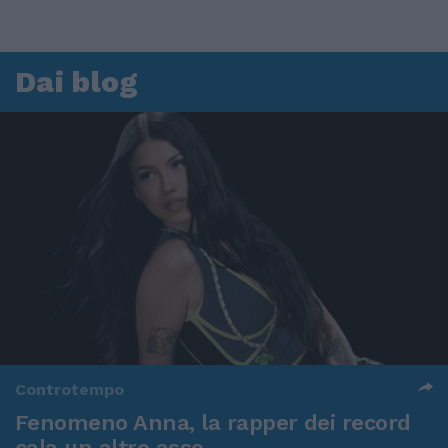
Dai blog
Controtempo
Fenomeno Anna, la rapper dei record
cala un altro asso