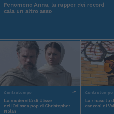
Fenomeno Anna, la rapper dei record
cala un altro asso
Controtempo
Controtempo
La modernità di Ulisse
La rinascita 
nell'Odissea pop di Christopher
canzoni di Va
Nolan