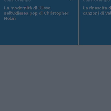
Controtempo
Controtempo
La modernità di Ulisse
La rinascita 
nell'Odissea pop di Christopher
canzoni di Va
Nolan