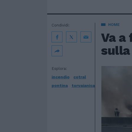
HOME
Condividi:
Va a
sulla
Esplora:
incendio
cotral
pontina
torvaianica