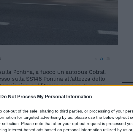
a
a
0
a
ulla Pontina, a fuoco un autobus Cotral.
sso sulla SS148 Pontina all'altezza dello
Torvaianica, sul litorale romano. Il mezzo
In 
eva verso Nettuno, durante il tragitto, al
-
Do Not Process My Personal Information
9 della strada statale, in direzione Latina,
del mobilificio Euroarredamenti di
to opt-out of the sale, sharing to third parties, or processing of your per
improvvisamente andato a fuoco. L'autista
formation for targeted advertising by us, please use the below opt-out s
 che dalla parte posteriore del veicolo
r selection. Please note that after your opt-out request is processed y
umo e così in fretta e furia è riuscito ad
eing interest-based ads based on personal information utilized by us or