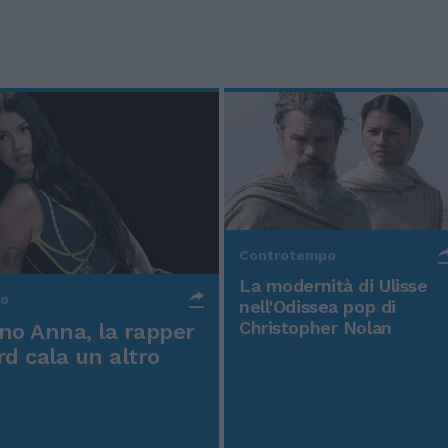
Controtempo
La modernità di Ulisse
po
nell'Odissea pop di
Christopher Nolan
o Anna, la rapper
rd cala un altro