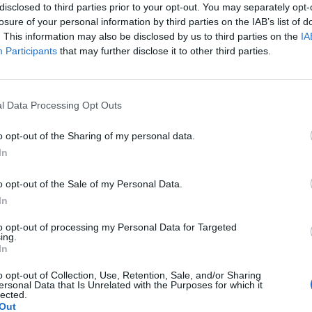
l veicolo e mettersi velocemente in salvo.
disclosed to third parties prior to your opt-out. You may separately opt-
 il bus è stato travolto e distrutto dalle
losure of your personal information by third parties on the IAB’s list of
 si è registrato nessun ferito, il mezzo
. This information may also be disclosed by us to third parties on the
IA
interno senza passeggeri a bordo. Una
Participants
that may further disclose it to other third parties.
na di fumo nero, visibile fino a Roma, si è
ovvisamente dalla strada spaventando gli
Le
ti in transito. Per approfondire leggi
da
l Data Processing Opt Outs
Rudy Giuliani a Come States?
otral finisce nella scarpata ​​​ Sul posto
Le
Trump, Meloni e la strategia
enuti i Vigili del Fuoco del distaccamento
o opt-out of the Sharing of my personal data.
americana
on un'autobotte, i carabinieri e la polizia
In
Aprilia. In attesa della conclusione della
 corso e della messa in sicurezza degli
o opt-out of the Sale of my Personal Data.
i, gli agenti hanno provveduto, in via
In
e, a chiudere il tratto di strada
in entrambe le direzioni.​​
to opt-out of processing my Personal Data for Targeted
ing.
In
o opt-out of Collection, Use, Retention, Sale, and/or Sharing
ersonal Data that Is Unrelated with the Purposes for which it
lected.
Out