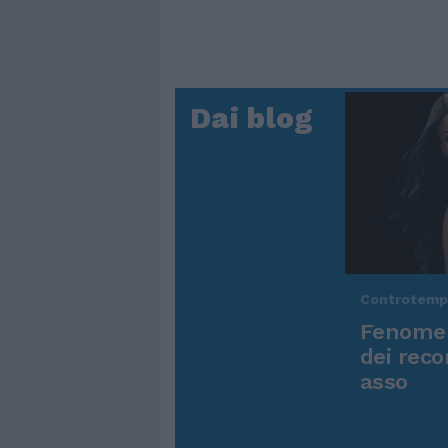
Dai blog
Controtem
Fenomen
dei reco
asso