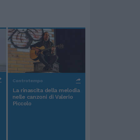
Controtempo
La rinascita della melodia
nelle canzoni di Valerio
Piccolo