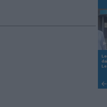
Le
da
Rudy Giuliani a Come States?
Le
Trump, Meloni e la strategia
americana