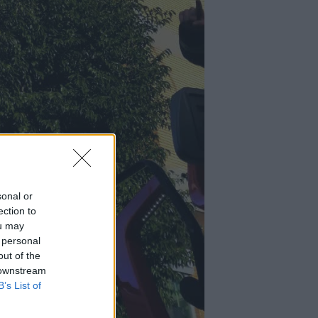
sonal or
ection to
ou may
 personal
out of the
 downstream
B’s List of