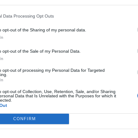
l Data Processing Opt Outs
o opt-out of the Sharing of my personal data.
In
o opt-out of the Sale of my Personal Data.
In
dio in appartamento s
to opt-out of processing my Personal Data for Targeted
ing.
In
persone salvate dalle
o opt-out of Collection, Use, Retention, Sale, and/or Sharing
ersonal Data that Is Unrelated with the Purposes for which it
lected.
Out
a
a
2020
a
CONFIRM
 un appartamento di largo Vigna Stelluti,
. L'allarme è scattato alle 8.30 del mattino.