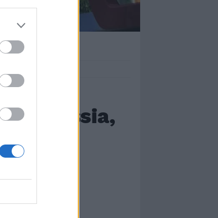
ulla Cassia,
 fiamme