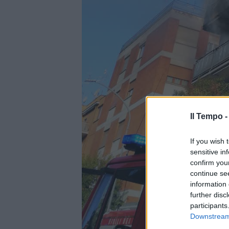
Il Tempo 
If you wish 
sensitive in
confirm you
continue se
information 
further disc
participants
Downstream 