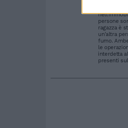
Cinque squa
spegnere l
nell'immobi
persone son
ragazza è st
un'altra per
fumo. Ambed
le operazio
interdetta al
presenti su