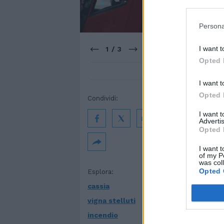
Persona
I want t
1 / 3
Opted 
I want t
Opted 
HOME
Condividi:
Incen
I want 
Advertis
Opted 
due 
I want t
of my P
was col
Opted 
Esplora:
05 febbraio 
cassia
vigna stelluti
Incendio in
sulla Cassia
incendio