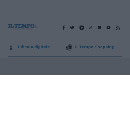
Edicola digitale
Il Tempo Shopping
Cookie Policy
Privacy Policy
Condizioni Generali
Contatti
Pubblicità
Credits
Modello 231
Preferenze Privacy
Assistenza
Sede legale: Piazza Colonna, 366 - 00187 Roma CF e P. Iva e
Iscriz. Registro Imprese Roma: 13486391009 REA Roma n°
1450962 Cap. Sociale € 25.000,00 i.v. © Copyright IlTempo. Srl -
ISSN (sito web): 1721-4084