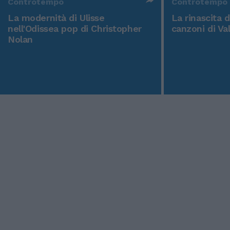
Controtempo
Controtempo
La modernità di Ulisse
La rinascita 
nell'Odissea pop di Christopher
canzoni di Va
Nolan