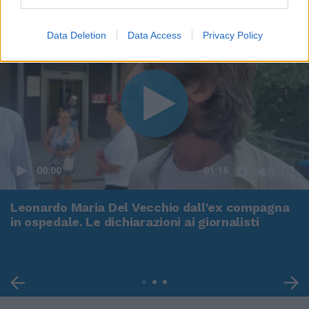
Data Deletion
Data Access
Privacy Policy
00:00
01:16
Leonardo Maria Del Vecchio dall'ex compagna
in ospedale. Le dichiarazioni ai giornalisti