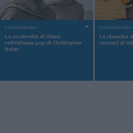
Controtempo
Controtempo
La modernità di Ulisse
La rinascita 
nell'Odissea pop di Christopher
canzoni di Va
Nolan