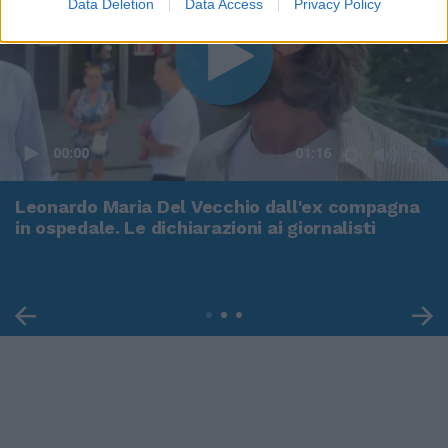
Data Deletion
Data Access
Privacy Policy
00:00
01:16
Leonardo Maria Del Vecchio dall'ex compagna
in ospedale. Le dichiarazioni ai giornalisti