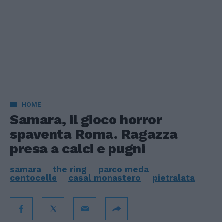
HOME
Samara, il gioco horror
spaventa Roma. Ragazza
presa a calci e pugni
samara
the ring
parco meda
centocelle
casal monastero
pietralata