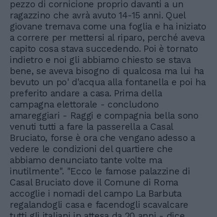
pezzo di cornicione proprio davanti a un
ragazzino che avrà avuto 14-15 anni. Quel
giovane tremava come una foglia e ha iniziato
a correre per mettersi al riparo, perché aveva
capito cosa stava succedendo. Poi è tornato
indietro e noi gli abbiamo chiesto se stava
bene, se aveva bisogno di qualcosa ma lui ha
bevuto un po' d'acqua alla fontanella e poi ha
preferito andare a casa. Prima della
campagna elettorale - concludono
amareggiari - Raggi e compagnia bella sono
venuti tutti a fare la passerella a Casal
Bruciato, forse è ora che vengano adesso a
vedere le condizioni del quartiere che
abbiamo denunciato tante volte ma
inutilmente". "Ecco le famose palazzine di
Casal Bruciato dove il Comune di Roma
accoglie i nomadi del campo La Barbuta
regalandogli casa e facendogli scavalcare
tutti gli italiani in attesa da 20 anni - dice