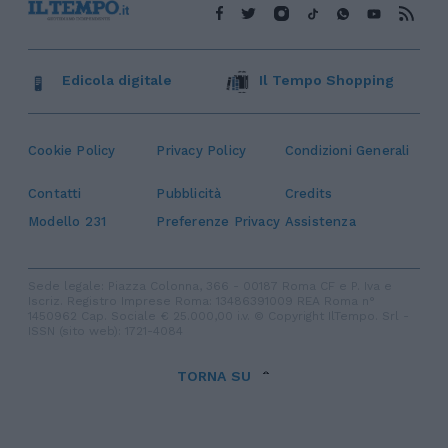
Edicola digitale
Il Tempo Shopping
Cookie Policy
Privacy Policy
Condizioni Generali
Contatti
Pubblicità
Credits
Modello 231
Preferenze Privacy
Assistenza
Sede legale: Piazza Colonna, 366 - 00187 Roma CF e P. Iva e
Iscriz. Registro Imprese Roma: 13486391009 REA Roma n°
1450962 Cap. Sociale € 25.000,00 i.v. © Copyright IlTempo. Srl -
ISSN (sito web): 1721-4084
TORNA SU