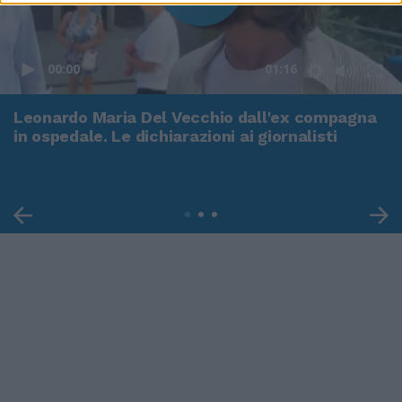
00:00
01:16
Leonardo Maria Del Vecchio dall'ex compagna
in ospedale. Le dichiarazioni ai giornalisti