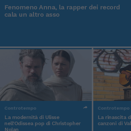
Fenomeno Anna, la rapper dei record
cala un altro asso
Controtempo
Controtempo
La modernità di Ulisse
La rinascita 
nell'Odissea pop di Christopher
canzoni di Va
Nolan