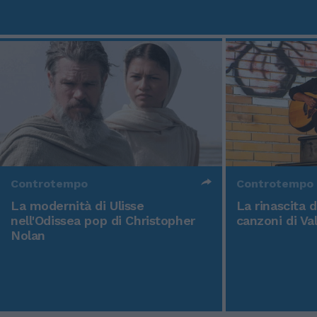
Controtempo
Controtempo
La modernità di Ulisse
La rinascita 
nell'Odissea pop di Christopher
canzoni di Va
Nolan