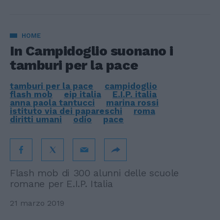
HOME
In Campidoglio suonano i
tamburi per la pace
tamburi per la pace
campidoglio
flash mob
eip italia
E.I.P. italia
anna paola tantucci
marina rossi
istituto via dei papareschi
roma
diritti umani
odio
pace
Flash mob di 300 alunni delle scuole
romane per E.I.P. Italia
21 marzo 2019