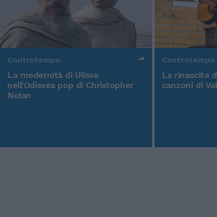
Controtempo
Controtempo
La modernità di Ulisse
La rinascita 
nell'Odissea pop di Christopher
canzoni di Va
Nolan