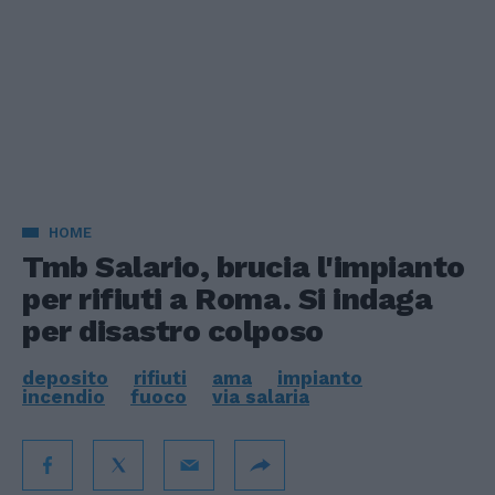
HOME
Tmb Salario, brucia l'impianto
per rifiuti a Roma. Si indaga
per disastro colposo
deposito
rifiuti
ama
impianto
incendio
fuoco
via salaria