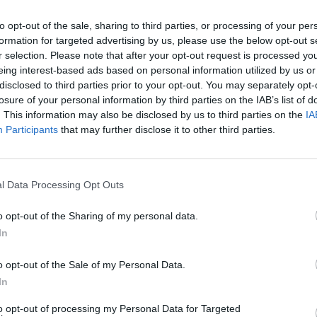
i (circa 10) in cui sono state segnalate
nque presenza di ratti. Ulteriori interventi
to opt-out of the sale, sharing to third parties, or processing of your per
azione nell'area sono previsti per il 17 e il
formation for targeted advertising by us, please use the below opt-out s
In 
. SAN PIETRO Alemanno e Polverini in
r selection. Please note that after your opt-out request is processed y
eing interest-based ads based on personal information utilized by us or
 Papa 7 Ieri mattina Benedetto XVI ha
disclosed to third parties prior to your opt-out. You may separately opt-
 udienza, come di consueto all'inizio
losure of your personal information by third parties on the IAB’s list of
gli amministratori di Roma e del Lazio, ma
. This information may also be disclosed by us to third parties on the
IA
i anni passati sono state apportate alcune
Participants
that may further disclose it to other third parties.
ll'incontro. Il presidente uscente della
icola Zingaretti, era assente in quanto
lla Regione ma soprattutto il Pontefice
l Data Processing Opt Outs
to il tradizionale discorso. COLOSSEO
ociazione una casa a luci rosse 8 È stata
o opt-out of the Sharing of my personal data.
la tarda serata di giovedì dagli agenti
In
ra Mobile diretta da Renato Cortese
Le
a di custodia cautelare in carcere emessa
da
o opt-out of the Sale of my Personal Data.
sso il Tribunale di Roma nei confronti due
Rudy Giuliani a Come States?
Le
In
Trump, Meloni e la strategia
 sotto le apparenti vesti di
americana
ione culturale situata a pochi passi dal
to opt-out of processing my Personal Data for Targeted