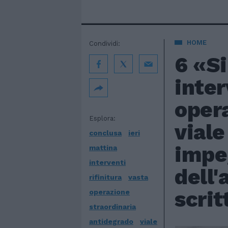
HOME
Condividi:
6 «Si
inter
opera
Esplora:
viale
conclusa
ieri
impe
mattina
interventi
dell'
rifinitura
vasta
scrit
operazione
straordinaria
antidegrado
viale