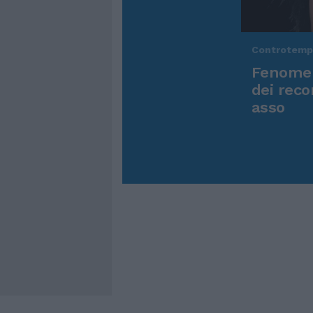
Controtem
Fenomen
dei reco
asso