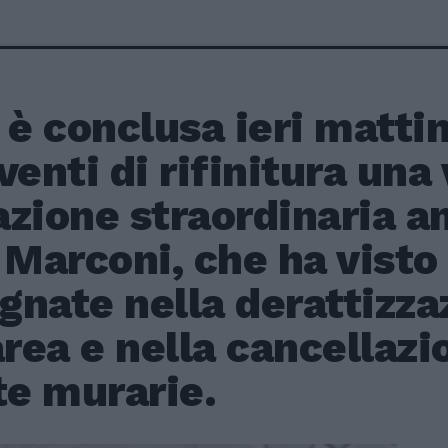
 è conclusa ieri matti
venti di rifinitura una
zione straordinaria a
 Marconi, che ha vist
gnate nella derattizza
area e nella cancellazi
te murarie.