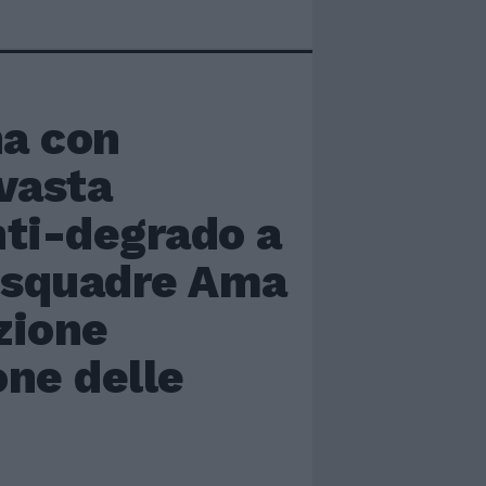
na con
 vasta
nti-degrado a
o squadre Ama
zione
one delle