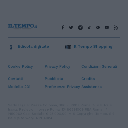
Edicola digitale
Il Tempo Shopping
Cookie Policy
Privacy Policy
Condizioni Generali
Contatti
Pubblicità
Credits
Modello 231
Preferenze Privacy
Assistenza
Sede legale: Piazza Colonna, 366 - 00187 Roma CF e P. Iva e
Iscriz. Registro Imprese Roma: 13486391009 REA Roma n°
1450962 Cap. Sociale € 25.000,00 i.v. © Copyright IlTempo. Srl -
ISSN (sito web): 1721-4084