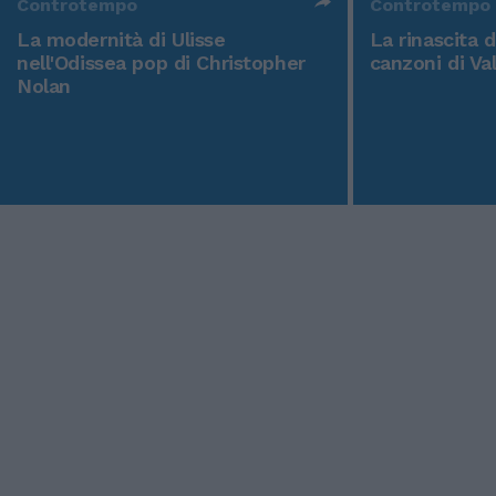
Controtempo
Controtempo
La modernità di Ulisse
La rinascita 
nell'Odissea pop di Christopher
canzoni di Va
Nolan