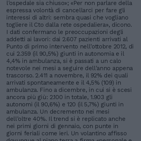
l'ospedale sia chiuso»; «Per non parlare della
espressa volontà di cancellarci per fare gli
interessi di altri: sembra quasi che vogliano
togliere il Cto dalla rete ospedaliera», dicono.
I dati confermano le preoccupazioni degli
addetti ai lavori: dai 2.607 pazienti arrivati al
Punto di primo intervento nell'ottobre 2012, di
cui 2.359 (il 90,5%) giunti in autonomia e il
4,4% in ambulanza, si è passati a un calo
notevole nei mesi a seguire dell'anno appena
trascorso. 2.411 a novembre, il 92% dei quali
arrivati spontaneamente e il 4,5% (109) in
ambulanza. Fino a dicembre, in cui si è scesi
ancora più giù: 2.100 in totale, 1.903 gli
autonomi (il 90,6%) e 120 (il 5,7%) giunti in
ambulanza. Un decremento nei mesi
dell'oltre 40%. Il trend si è replicato anche
nei primi giorni di gennaio, con punte in
giorni feriali come ieri. Un volantino affisso
dovunque al piano terra a firma «personale e