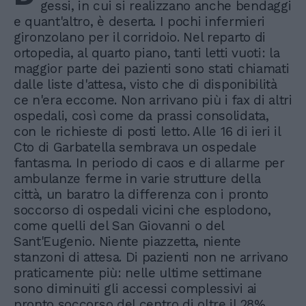
gessi, in cui si realizzano anche bendaggi
e quant'altro, è deserta. I pochi infermieri
gironzolano per il corridoio. Nel reparto di
ortopedia, al quarto piano, tanti letti vuoti: la
maggior parte dei pazienti sono stati chiamati
dalle liste d'attesa, visto che di disponibilità
ce n'era eccome. Non arrivano più i fax di altri
ospedali, così come da prassi consolidata,
con le richieste di posti letto. Alle 16 di ieri il
Cto di Garbatella sembrava un ospedale
fantasma. In periodo di caos e di allarme per
ambulanze ferme in varie strutture della
città, un baratro la differenza con i pronto
soccorso di ospedali vicini che esplodono,
come quelli del San Giovanni o del
Sant'Eugenio. Niente piazzetta, niente
stanzoni di attesa. Di pazienti non ne arrivano
praticamente più: nelle ultime settimane
sono diminuiti gli accessi complessivi ai
pronto soccorso del centro di oltre il 28%.