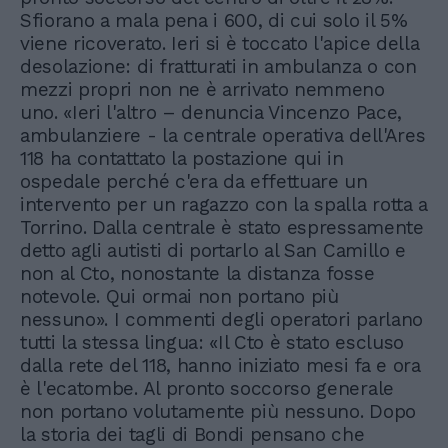
Sfiorano a mala pena i 600, di cui solo il 5%
viene ricoverato. Ieri si è toccato l'apice della
desolazione: di fratturati in ambulanza o con
mezzi propri non ne è arrivato nemmeno
uno. «Ieri l'altro – denuncia Vincenzo Pace,
ambulanziere - la centrale operativa dell'Ares
118 ha contattato la postazione qui in
ospedale perché c'era da effettuare un
intervento per un ragazzo con la spalla rotta a
Torrino. Dalla centrale è stato espressamente
detto agli autisti di portarlo al San Camillo e
non al Cto, nonostante la distanza fosse
notevole. Qui ormai non portano più
nessuno». I commenti degli operatori parlano
tutti la stessa lingua: «Il Cto è stato escluso
dalla rete del 118, hanno iniziato mesi fa e ora
è l'ecatombe. Al pronto soccorso generale
non portano volutamente più nessuno. Dopo
la storia dei tagli di Bondi pensano che