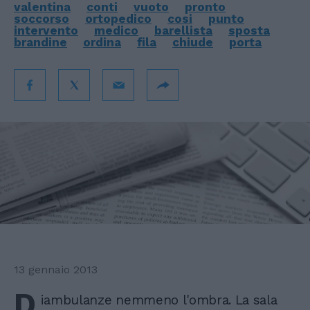
valentina
conti
vuoto
pronto
soccorso
ortopedico
cosi
punto
intervento
medico
barellista
sposta
brandine
ordina
fila
chiude
porta
13 gennaio 2013
D
iambulanze nemmeno l'ombra. La sala