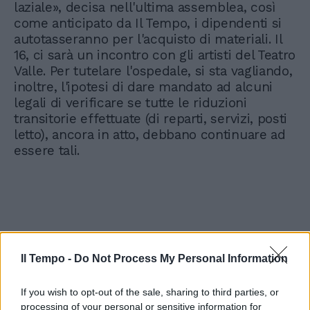
laziale», decisa nell'ultima assemblea, così
come anticipato da Il Tempo, i dipendenti si
autotasseranno per l'acquisto di materiali. Il
16, ci sarà un incontro con gli artisti del Teatro
Valle. Per tutelare l'ospedale, si sta vagliando,
inoltre, l'ipotesi di dare mandato ad alcuni
legali di verificare se tutte le riduzioni
transitorie effettuate (di reparti, servizi, posti
letto), ancora in atto, debbano continuare ad
essere tali.
Il Tempo -
Do Not Process My Personal Information
If you wish to opt-out of the sale, sharing to third parties, or
processing of your personal or sensitive information for