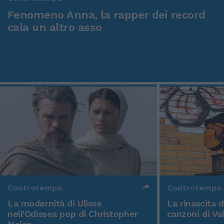
Fenomeno Anna, la rapper dei record
cala un altro asso
Controtempo
Controtempo
La modernità di Ulisse
La rinascita 
nell'Odissea pop di Christopher
canzoni di Va