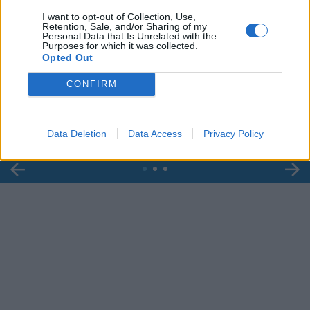
I want to opt-out of Collection, Use,
Retention, Sale, and/or Sharing of my
Personal Data that Is Unrelated with the
Purposes for which it was collected.
00:00
01:16
Opted Out
CONFIRM
Leonardo Maria Del Vecchio dall'ex compagna
in ospedale. Le dichiarazioni ai giornalisti
Data Deletion
Data Access
Privacy Policy