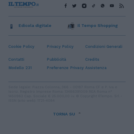
Edicola digitale
Il Tempo Shopping
Cookie Policy
Privacy Policy
Condizioni Generali
Contatti
Pubblicità
Credits
Modello 231
Preferenze Privacy
Assistenza
Sede legale: Piazza Colonna, 366 - 00187 Roma CF e P. Iva e
Iscriz. Registro Imprese Roma: 13486391009 REA Roma n°
1450962 Cap. Sociale € 25.000,00 i.v. © Copyright IlTempo. Srl -
ISSN (sito web): 1721-4084
TORNA SU