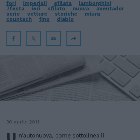
fori
imperiali
sfilata
lamborghini
7festa
ieri
sfilato
nuova
aventador
serie
vetture
storiche
miura
countach
fino
diablo
30 aprile 2011
U
n'autonuova, come sottolinea il