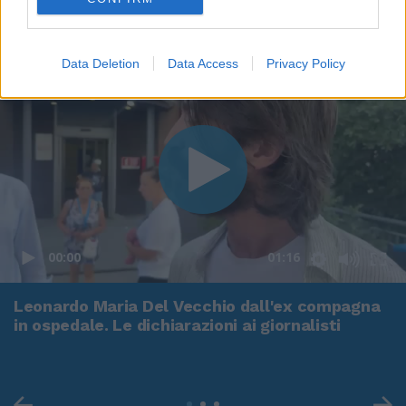
Data Deletion
Data Access
Privacy Policy
00:00
01:16
Leonardo Maria Del Vecchio dall'ex compagna
in ospedale. Le dichiarazioni ai giornalisti