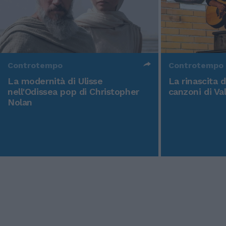
Controtempo
Controtempo
La modernità di Ulisse
La rinascita 
nell'Odissea pop di Christopher
canzoni di Va
Nolan