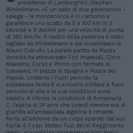
presidente di Lamborghini, Stephan
Winkelmann. «È un salto di due generazioni -
spiega - la monoscocca è in carbonio e
garantisce uno scatto da 0 a 100 km in 2
secondi e 9 decimi per una velocità di punta
di 350 km/h». Il nastro della partenza è stato
tagliato da Winkelmann e dal vicesindaco di
Mauro Cutrufo. La parata partita da Piazza
Venezia ha attraversato Fori Imperiali, Circo
Massimo, Corso e Pincio con fermate al
Colosseo, in piazza di Spagna e Piazza del
Popolo. Umberto I Fuori pericolo la
soldatessa ferita 8 «La nostra militare è fuori
pericolo di vita e le sue condizioni sono
stabili». A riferire le condizioni di Annamaria
C. l'alpina di 24 anni che lunedì mentre era di
guardia all'ambasciata algerina è rimasta
ferita all'addome da un colpo sparato dal suo
fucile è il cap. Matteo Tuzi del VI Reggimento
Genio. «La ragazza, ricoverata al Policlinico