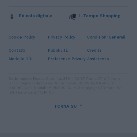
Edicola digitale
Il Tempo Shopping
Cookie Policy
Privacy Policy
Condizioni Generali
Contatti
Pubblicità
Credits
Modello 231
Preferenze Privacy
Assistenza
Sede legale: Piazza Colonna, 366 - 00187 Roma CF e P. Iva e
Iscriz. Registro Imprese Roma: 13486391009 REA Roma n°
1450962 Cap. Sociale € 25.000,00 i.v. © Copyright IlTempo. Srl -
ISSN (sito web): 1721-4084
TORNA SU