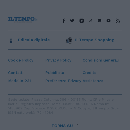
Edicola digitale
Il Tempo Shopping
Cookie Policy
Privacy Policy
Condizioni Generali
Contatti
Pubblicità
Credits
Modello 231
Preferenze Privacy
Assistenza
Sede legale: Piazza Colonna, 366 - 00187 Roma CF e P. Iva e
Iscriz. Registro Imprese Roma: 13486391009 REA Roma n°
1450962 Cap. Sociale € 25.000,00 i.v. © Copyright IlTempo. Srl -
ISSN (sito web): 1721-4084
TORNA SU