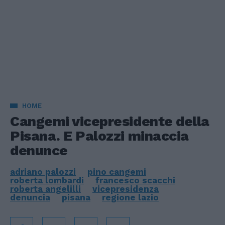
HOME
Cangemi vicepresidente della
Pisana. E Palozzi minaccia
denunce
adriano palozzi
pino cangemi
roberta lombardi
francesco scacchi
roberta angelilli
vicepresidenza
denuncia
pisana
regione lazio