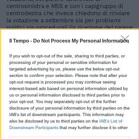
centrosinistra e M5S e con i capigruppo di
centrodestra che invece chiedono di rinviare
la votazione a settembre sia per problemi
politici sia procedurali (la ricezione del parere
a poche ore dalla seduta del Consiglio).
Il Tempo -
Do Not Process My Personal Information
Finisce con l'elezione di Pino Cangemi. Ma gli
strascichi polemici e legali non sembrano
essere finiti.
If you wish to opt-out of the sale, sharing to third parties, or
processing of your personal or sensitive information for
targeted advertising by us, please use the below opt-out
section to confirm your selection. Please note that after your
opt-out request is processed you may continue seeing
interest-based ads based on personal information utilized by
us or personal information disclosed to third parties prior to
your opt-out. You may separately opt-out of the further
disclosure of your personal information by third parties on the
IAB’s list of downstream participants. This information may
also be disclosed by us to third parties on the
IAB’s List of
Downstream Participants
that may further disclose it to other
third parties.