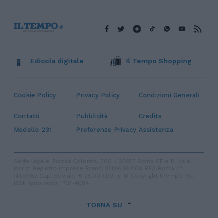
Edicola digitale
Il Tempo Shopping
Cookie Policy
Privacy Policy
Condizioni Generali
Contatti
Pubblicità
Credits
Modello 231
Preferenze Privacy
Assistenza
Sede legale: Piazza Colonna, 366 - 00187 Roma CF e P. Iva e
Iscriz. Registro Imprese Roma: 13486391009 REA Roma n°
1450962 Cap. Sociale € 25.000,00 i.v. © Copyright IlTempo. Srl -
ISSN (sito web): 1721-4084
TORNA SU