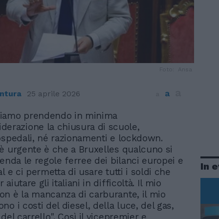
Foto: Ansa
a
a
ntura
25 aprile 2026
a
tiamo prendendo in minima
derazione la chiusura di scuole,
ospedali, né razionamenti e lockdown.
è urgente è che a Bruxelles qualcuno si
penda le regole ferree dei bilanci europei e
In 
l e ci permetta di usare tutti i soldi che
aiutare gli italiani in difficoltà. Il mio
n è la mancanza di carburante, il mio
o i costi del diesel, della luce, del gas,
del carrello". Così il vicepremier e