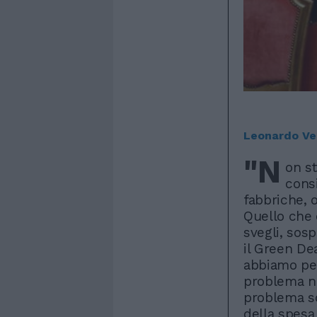
Leonardo Ve
"N
on s
consi
fabbriche, 
Quello che 
svegli, sos
il Green Dea
abbiamo per 
problema no
problema son
della spesa 