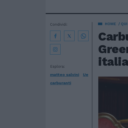
HOME
QUI
Condividi:
Carbu
Green
itali
Esplora:
matteo salvini
Ue
carburanti