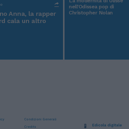
La modernità di Ulisse
po
nell'Odissea pop di
Christopher Nolan
o Anna, la rapper
rd cala un altro
icy
Condizioni Generali
Edicola digitale
Credits