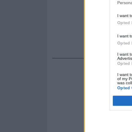
Persona
I want t
Opted 
I want t
Opted 
I want 
Advertis
Opted 
I want t
of my P
was col
Opted 