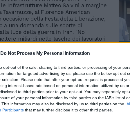
lle Infrastrutture Matteo Salvini a margine
a a Tavarnuzze, al Florence American
 occasione della Festa della Liberazione,
 a una domanda sulle scorte di
lla luce della guerra in Iran. "Noi
ttere miliardi nelle tasche dei lavoratori
renditori italiani ma le regole europee oggi
Le
iscono - ha proseguito Salvini - Quindi,
-
Do Not Process My Personal Information
da
, oltre a questa stramaledetta guerra che
Rudy Giuliani a Come States?
Le
a il prima possibile, il primo problema per
Trump, Meloni e la strategia
to opt-out of the sale, sharing to third parties, or processing of your per
americana
gli italiani è a Bruxelles. Anche la
formation for targeted advertising by us, please use the below opt-out s
 ieri non mi sembra che abbia portato
r selection. Please note that after your opt-out request is processed y
eing interest-based ads based on personal information utilized by us or
disclosed to third parties prior to your opt-out. You may separately opt-
losure of your personal information by third parties on the IAB’s list of
. This information may also be disclosed by us to third parties on the
IA
Participants
that may further disclose it to other third parties.