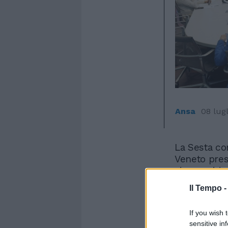
Ansa
08 lug
La Sesta co
Veneto presi
vicepreside
Democratico
Il Tempo 
LV), nel co
maggioranza
If you wish 
93, di inizi
sensitive in