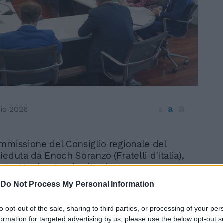
a
a
lio 2026
a
mmissione del Consiglio regionale del
eduta da Enoch Soranzo (Fratelli d'Italia),
nte, Monica Sambo (Partito
), segretario, Francesco Calzavara (Lega-
-
Do Not Process My Personal Information
rso della seduta odierna, ha espresso a
In 
 parere positivo sul progetto di legge n.
to opt-out of the sale, sharing to third parties, or processing of your per
ativa della Giunta, relativo all'assestamento
formation for targeted advertising by us, please use the below opt-out s