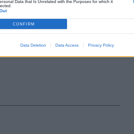
ersonal Data that Is Unrelated with the Purposes for which it
lected.
Out
CONFIRM
Data Deletion
Data Access
Privacy Policy