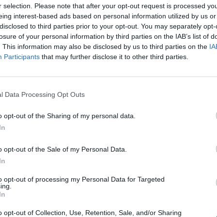
 di previsione 2026-28 della Regione, già
r selection. Please note that after your opt-out request is processed y
e illustrato in dettaglio nella Prima
eing interest-based ads based on personal information utilized by us or
 consiliare, che può così continuare
disclosed to third parties prior to your opt-out. You may separately opt-
orio.
losure of your personal information by third parties on the IAB’s list of
. This information may also be disclosed by us to third parties on the
IA
ilità editoriale e i contenuti di cui al
Participants
that may further disclose it to other third parties.
omunicato stampa sono a cura di
 REGIONALE VENETO
l Data Processing Opt Outs
Le
da
o opt-out of the Sharing of my personal data.
Rudy Giuliani a Come States?
Le
In
Trump, Meloni e la strategia
americana
o opt-out of the Sale of my Personal Data.
In
to opt-out of processing my Personal Data for Targeted
ing.
In
o opt-out of Collection, Use, Retention, Sale, and/or Sharing