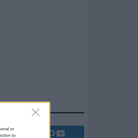
evidenza
sonal or
ection to