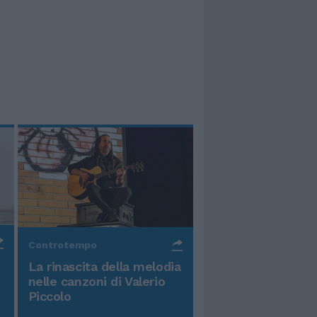
Controtempo
La rinascita della melodia
nelle canzoni di Valerio
Piccolo