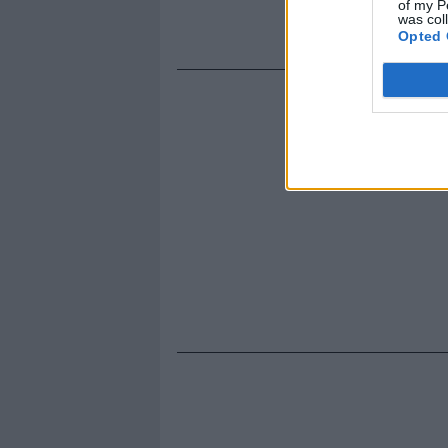
of my P
was col
Opted 