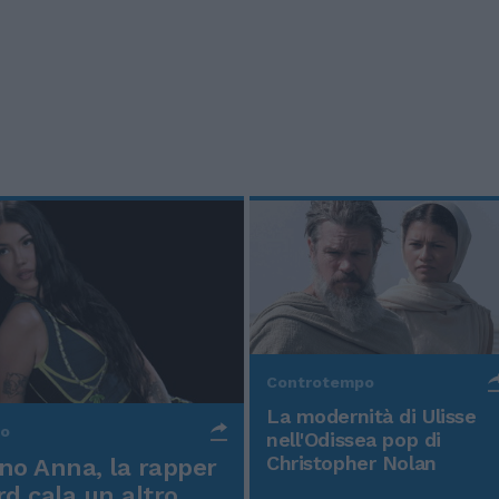
Controtempo
La modernità di Ulisse
po
nell'Odissea pop di
Christopher Nolan
o Anna, la rapper
rd cala un altro