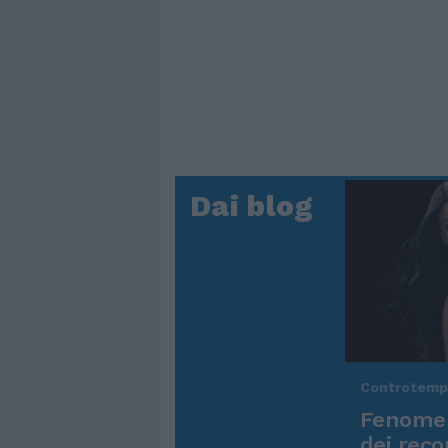
Dai blog
Controtem
Fenomen
dei reco