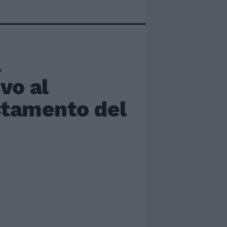
a
vo al
estamento del