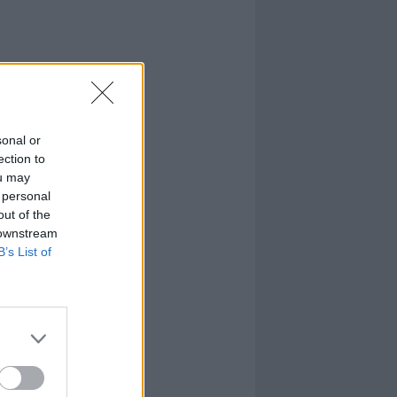
sonal or
ection to
ou may
 personal
out of the
 downstream
B’s List of