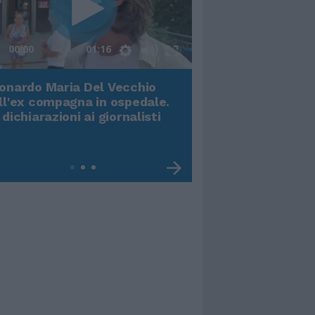
00:00
01:16
onardo Maria Del Vecchio
Terremoto, viene g
ll'ex compagna in ospedale.
video impressiona
 dichiarazioni ai giornalisti