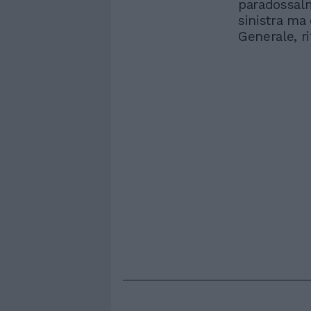
paradossalm
sinistra ma
Generale, rif