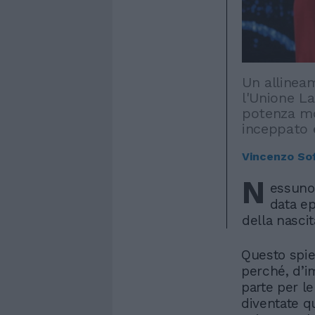
Un allinea
l'Unione La
potenza mo
inceppato e
Vincenzo So
N
essuno
data ep
della nasci
Questo spie
perché, d’i
parte per le
diventate qu