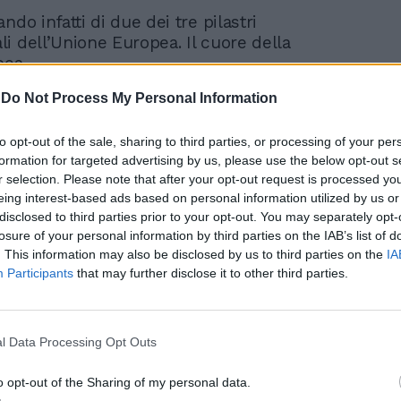
ndo infatti di due dei tre pilastri
i dell’Unione Europea. Il cuore della
pea.
-
Do Not Process My Personal Information
 quell’Europa latina che finora, nel gioco
nfluenze interne all’Ue, non ha mai trovato
to opt-out of the sale, sharing to third parties, or processing of your per
spressione proprio a causa del costante
formation for targeted advertising by us, please use the below opt-out s
ento politico delle due nazioni cugine.
r selection. Please note that after your opt-out request is processed y
uone intenzioni come il Trattato del
eing interest-based ads based on personal information utilized by us or
ttera morta.
disclosed to third parties prior to your opt-out. You may separately opt-
losure of your personal information by third parties on the IAB’s list of
come oggi il motore franco-italiano
. This information may also be disclosed by us to third parties on the
IA
sere propulsore di una nuova Europa. La
Participants
that may further disclose it to other third parties.
è resa conto di non essere più la potenza
 un tempo e il motore franco-tedesco si è
L’Esagono continua ad avere in mano carte
l Data Processing Opt Outs
chela rendono inaggirabile per qualsiasi
i autonomia strategica europea ma la
o opt-out of the Sharing of my personal data.
abilità economica, sociale e istituzionale