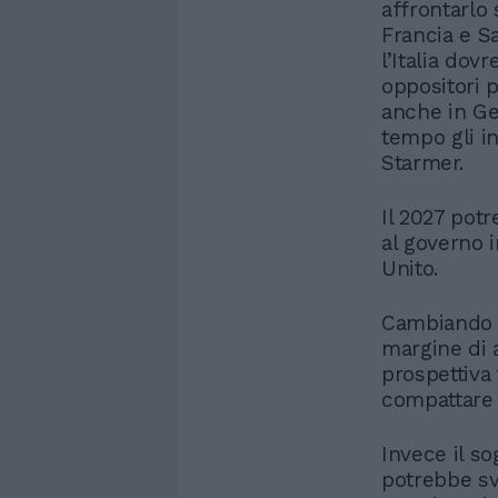
affrontarlo
Francia e S
l’Italia dov
oppositori p
anche in Ge
tempo gli in
Starmer.
Il 2027 potr
al governo 
Unito.
Cambiando r
margine di a
prospettiva
compattare 
Invece il s
potrebbe sva