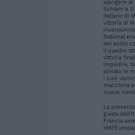
spingere al
Schlein e l’
italiano di 
vittoria di 
inverosimil
National era
del solito c
il quadro s
vittoria fin
impedire, t
avviato le 
i suoi uomin
macchina am
nuove nomin
La presenza
guida dell’I
Francia avr
dell’Europa.