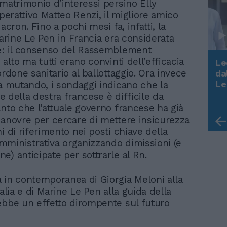
 matrimonio d’interessi persino Elly
iperattivo Matteo Renzi, il migliore amico
Macron. Fino a pochi mesi fa, infatti, la
Marine Le Pen in Francia era considerata
e: il consenso del Rassemblement
 alto ma tutti erano convinti dell’efficacia
Le
ordone sanitario al ballottaggio. Ora invece
da
Rudy Giuliani a Come States?
Le
ta mutando, i sondaggi indicano che la
Trump, Meloni e la strategia
ale della destra francese è difficile da
americana
anto che l’attuale governo francese ha già
manovre per cercare di mettere insicurezza
i di riferimento nei posti chiave della
ministrativa organizzando dimissioni (e
e) anticipate per sottrarle al Rn.
 in contemporanea di Giorgia Meloni alla
talia e di Marine Le Pen alla guida della
ebbe un effetto dirompente sul futuro