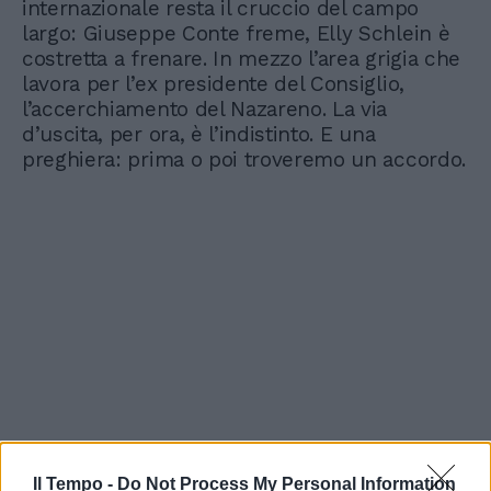
internazionale resta il cruccio del campo
largo: Giuseppe Conte freme, Elly Schlein è
costretta a frenare. In mezzo l’area grigia che
lavora per l’ex presidente del Consiglio,
l’accerchiamento del Nazareno. La via
d’uscita, per ora, è l’indistinto. E una
preghiera: prima o poi troveremo un accordo.
Il Tempo -
Do Not Process My Personal Information