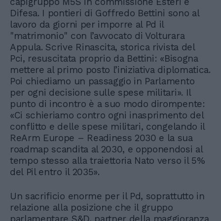
capigruppo M5S in commissione Esteri e
Difesa. I pontieri di Goffredo Bettini sono al
lavoro da giorni per imporre al Pd il
"matrimonio" con l’avvocato di Volturara
Appula. Scrive Rinascita, storica rivista del
Pci, resuscitata proprio da Bettini: «Bisogna
mettere al primo posto l’iniziativa diplomatica.
Poi chiediamo un passaggio in Parlamento
per ogni decisione sulle spese militari». Il
punto di incontro è a suo modo dirompente:
«Ci schieriamo contro ogni inasprimento del
conflitto e delle spese militari, congelando il
ReArm Europe – Readiness 2030 e la sua
roadmap scandita al 2030, e opponendosi al
tempo stesso alla traiettoria Nato verso il 5%
del Pil entro il 2035».
Un sacrificio enorme per il Pd, soprattutto in
relazione alla posizione che il gruppo
parlamentare S&D, partner della maggioranza