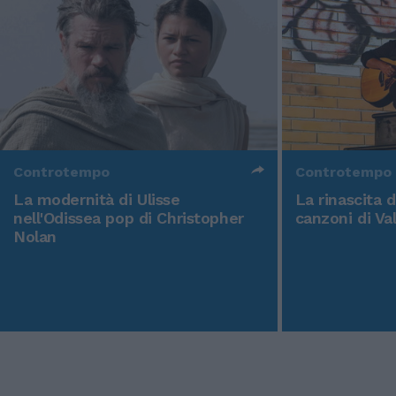
Controtempo
Controtempo
La modernità di Ulisse
La rinascita 
nell'Odissea pop di Christopher
canzoni di Va
Nolan