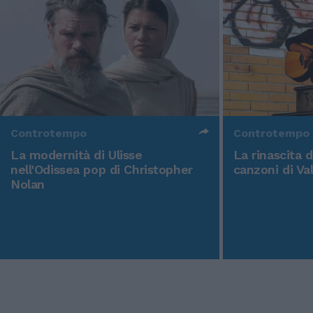
Controtempo
Controtempo
La modernità di Ulisse
La rinascita 
nell'Odissea pop di Christopher
canzoni di Va
Nolan