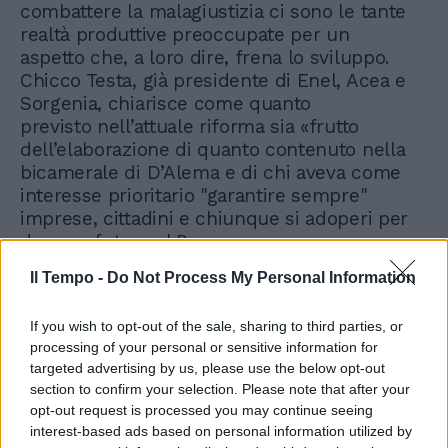
combattere la malagiustizia ci sono le tante
realtà produttive preoccupate per un
aspetto che, a loro dire, frena lo sviluppo.
Chicco Testa, già presidente di Enel, Acea e
Sorgenia, chiarisce come quanto
previsto nell’attuale riforma sia «frutto
dell’elaborazione di quanto contenuto nella
bicamerale di D’Alema e di chi aveva come
interesse prioritario "garantire sempre"
imprese, cittadini e chiunque si adoperi per
dare un futuro al Paese».
Il Tempo -
Do Not Process My Personal Information
If you wish to opt-out of the sale, sharing to third parties, or
processing of your personal or sensitive information for
targeted advertising by us, please use the below opt-out
section to confirm your selection. Please note that after your
opt-out request is processed you may continue seeing
interest-based ads based on personal information utilized by