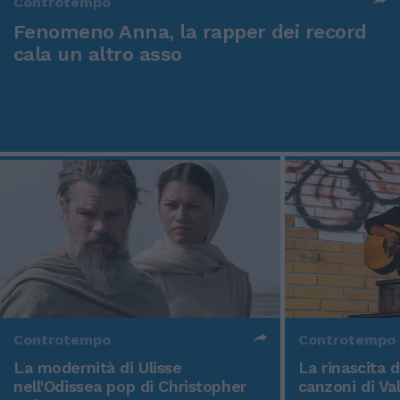
Controtempo
Fenomeno Anna, la rapper dei record
cala un altro asso
Controtempo
Controtempo
La modernità di Ulisse
La rinascita 
nell'Odissea pop di Christopher
canzoni di Va