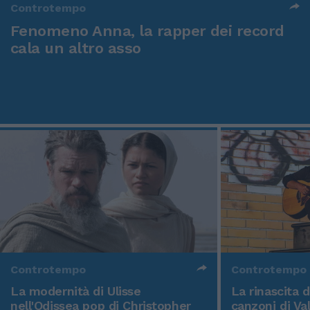
Controtempo
Fenomeno Anna, la rapper dei record
cala un altro asso
Controtempo
Controtempo
La modernità di Ulisse
La rinascita 
nell'Odissea pop di Christopher
canzoni di Va