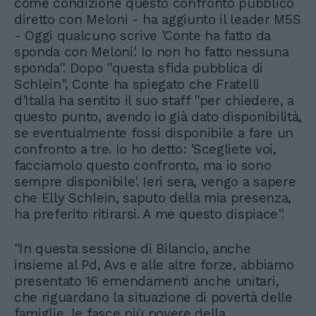
come condizione questo confronto pubblico
diretto con Meloni - ha aggiunto il leader M5S
- Oggi qualcuno scrive 'Conte ha fatto da
sponda con Meloni'. Io non ho fatto nessuna
sponda''. Dopo ''questa sfida pubblica di
Schlein'', Conte ha spiegato che Fratelli
d'Italia ha sentito il suo staff ''per chiedere, a
questo punto, avendo io già dato disponibilità,
se eventualmente fossi disponibile a fare un
confronto a tre. Io ho detto: 'Scegliete voi,
facciamolo questo confronto, ma io sono
sempre disponibile'. Ieri sera, vengo a sapere
che Elly Schlein, saputo della mia presenza,
ha preferito ritirarsi. A me questo dispiace''.
''In questa sessione di Bilancio, anche
insieme al Pd, Avs e alle altre forze, abbiamo
presentato 16 emendamenti anche unitari,
che riguardano la situazione di povertà delle
famiglie, le fasce più povere della